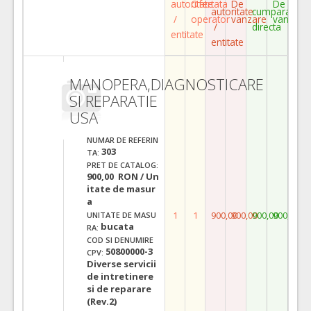
autoritate
Ofertata
De
De
autoritate
cumparare
/
operator
vanzare
vanzare
/
directa
entitate
entitate
MANOPERA,DIAGNOSTICARE
SI REPARATIE
USA
NUMAR DE REFERIN
303
TA:
PRET DE CATALOG:
900,00 RON / Un
itate de masur
a
1
1
900,00
900,00
900,00
900,00
UNITATE DE MASU
bucata
RA:
COD SI DENUMIRE
50800000-3
CPV:
Diverse servicii
de intretinere
si de reparare
(Rev.2)