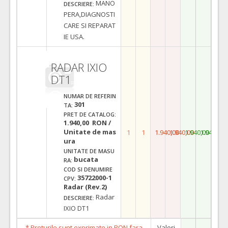
MANO
DESCRIERE:
PERA,DIAGNOSTI
CARE SI REPARAT
IE USA.
RADAR IXIO
DT1
NUMAR DE REFERIN
301
TA:
PRET DE CATALOG:
1.940,00 RON /
Unitate de mas
1
1
1.940,00
1.940,00
1.940,00
1.940,00
ura
UNITATE DE MASU
bucata
RA:
COD SI DENUMIRE
35722000-1
CPV:
Radar (Rev.2)
Radar
DESCRIERE:
IXIO DT1
* Preturile sunt exprimate in RON fara
Valori