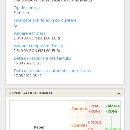
34913000-0 - Diverse piese de schimb (Rev.2)
Tip de contract
Furnizare
Finantare prin fonduri comunitare
Nu
Valoare estimata
2.840,00 RON (581,60 EUR)
Valoare cumparare directa
2.840,00 RON (581,60 EUR)
Data de raspuns a ofertantului
16.08.2022 15:25
Data de raspuns a autoritatii contractante
17.08.2022 08:41
REPERE ACHIZITIONATE
Pret
Valoare
Cantitate
(RON)
(RON)
Propus
Solicitata
Reper
de
Estimata