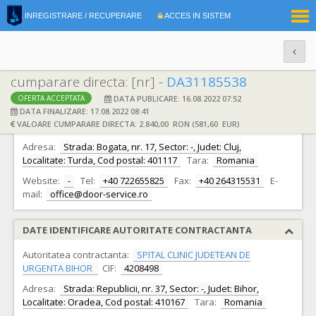
|
INREGISTRARE / RECUPERARE
ACCES IN SISTEM
RO
EN
cumparare directa: [nr] -
DA31185538
DATA PUBLICARE: 16.08.2022 07:52
OFERTA ACCEPTATA
DATE IDENTIFICARE OFERTANT
DATA FINALIZARE: 17.08.2022 08:41
VALOARE CUMPARARE DIRECTA: 2.840,00 RON (581,60 EUR)
Ofertant:
S.C. DOOR SERVICE SRL S.R.L.
CIF:
18369060
Adresa:
Strada: Bogata, nr. 17, Sector: -, Judet: Cluj,
Localitate: Turda, Cod postal: 401117
Tara:
Romania
Website:
-
Tel:
+40 722655825
Fax:
+40 264315531
E-
mail:
office@door-service.ro
DATE IDENTIFICARE AUTORITATE CONTRACTANTA
Autoritatea contractanta:
SPITAL CLINIC JUDETEAN DE
URGENTA BIHOR
CIF:
4208498
Adresa:
Strada: Republicii, nr. 37, Sector: -, Judet: Bihor,
Localitate: Oradea, Cod postal: 410167
Tara:
Romania