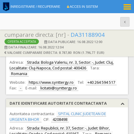
|
INREGISTRARE / RECUPERARE
ACCES IN SISTEM
RO
EN
cumparare directa: [nr] -
DA31188904
DATA PUBLICARE: 16.08.2022 12:00
OFERTA ACCEPTATA
DATE IDENTIFICARE OFERTANT
DATA FINALIZARE: 16.08.2022 12:04
VALOARE CUMPARARE DIRECTA: 8.787,80 RON (1.796,77 EUR)
Ofertant:
S.C. SYNTTERGY CONSULT S.R.L.
CIF:
14446373
Adresa:
Strada: Bologa Valeriu, nr. 3, Sector: -, Judet: Cluj,
Localitate: Cluj-Napoca, Cod postal: 400436
Tara:
Romania
Website:
https://www.synttergy.ro
Tel:
+40 264 594 517
Fax:
-
E-mail:
licitatii@synttergy.ro
DATE IDENTIFICARE AUTORITATE CONTRACTANTA
Autoritatea contractanta:
SPITAL CLINIC JUDETEAN DE
URGENTA BIHOR
CIF:
4208498
Adresa:
Strada: Republicii, nr. 37, Sector: -, Judet: Bihor,
Localitate: Oradea, Cod postal: 410167
Tara:
Romania