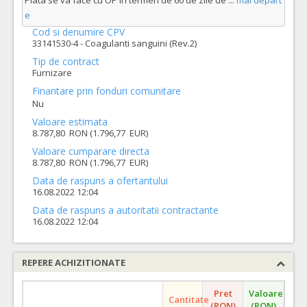
Plata se va face cu OP în termen de 60 de zile de
...
mai depart
e
Cod si denumire CPV
33141530-4 - Coagulanti sanguini (Rev.2)
Tip de contract
Furnizare
Finantare prin fonduri comunitare
Nu
Valoare estimata
8.787,80 RON (1.796,77 EUR)
Valoare cumparare directa
8.787,80 RON (1.796,77 EUR)
Data de raspuns a ofertantului
16.08.2022 12:04
Data de raspuns a autoritatii contractante
16.08.2022 12:04
REPERE ACHIZITIONATE
Pret
Valoare
Cantitate
(RON)
(RON)