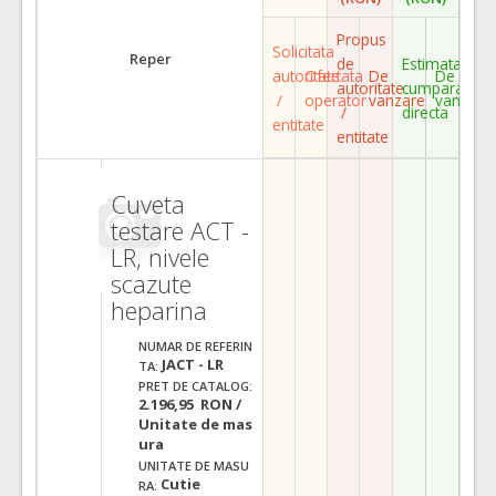
Propus
Solicitata
Reper
de
Estimata
autoritate
Ofertata
De
De
autoritate
cumparare
/
operator
vanzare
vanzare
/
directa
entitate
entitate
Cuveta
testare ACT -
LR, nivele
scazute
heparina
NUMAR DE REFERIN
JACT - LR
TA:
PRET DE CATALOG:
2.196,95 RON /
Unitate de mas
ura
UNITATE DE MASU
Cutie
RA: