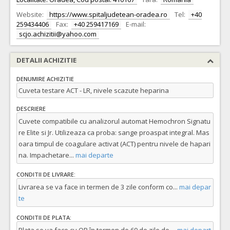
Website:
https://www.spitaljudetean-oradea.ro
Tel:
+40
259434406
Fax:
+40 259417169
E-mail:
scjo.achizitii@yahoo.com
DETALII ACHIZITIE
DENUMIRE ACHIZITIE
Cuveta testare ACT - LR, nivele scazute heparina
DESCRIERE
Cuvete compatibile cu analizorul automat Hemochron Signatu
re Elite si Jr. Utilizeaza ca proba: sange proaspat integral. Mas
oara timpul de coagulare activat (ACT) pentru nivele de hapari
na. Impachetare
...
mai departe
CONDITII DE LIVRARE:
Livrarea se va face in termen de 3 zile conform co
...
mai depar
te
CONDITII DE PLATA: