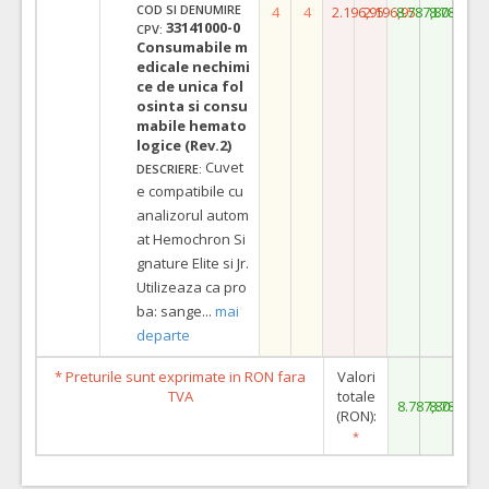
COD SI DENUMIRE
4
4
2.196,95
2.196,95
8.787,80
8.787,80
33141000-0
CPV:
Consumabile m
edicale nechimi
ce de unica fol
osinta si consu
mabile hemato
logice (Rev.2)
Cuvet
DESCRIERE:
e compatibile cu
analizorul autom
at Hemochron Si
gnature Elite si Jr.
Utilizeaza ca pro
ba: sange
...
mai
departe
* Preturile sunt exprimate in RON fara
Valori
TVA
totale
8.787,80
8.787,80
(RON):
*