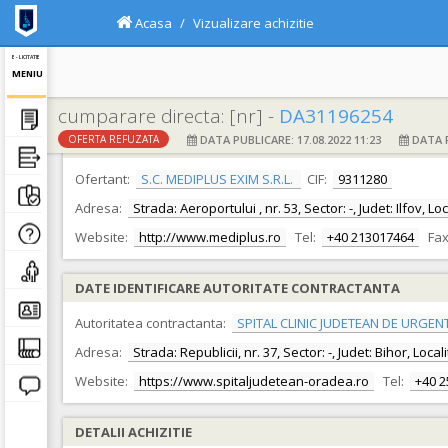
Acasa
Vizualizare achizitie
E - LICITATIE
MENIU
cumparare directa: [nr] -
DA31196254
DATA PUBLICARE: 17.08.2022 11:23
DATA F
OFERTA REFUZATA
DATE IDENTIFICARE OFERTANT
Ofertant:
S.C. MEDIPLUS EXIM S.R.L.
CIF:
9311280
Adresa:
Strada: Aeroportului , nr. 53, Sector: -, Judet: Ilfov,
Website:
http://www.mediplus.ro
Tel:
+40 213017464
Fax
DATE IDENTIFICARE AUTORITATE CONTRACTANTA
Autoritatea contractanta:
SPITAL CLINIC JUDETEAN DE URGEN
Adresa:
Strada: Republicii, nr. 37, Sector: -, Judet: Bihor, Loc
Website:
https://www.spitaljudetean-oradea.ro
Tel:
+40 
DETALII ACHIZITIE