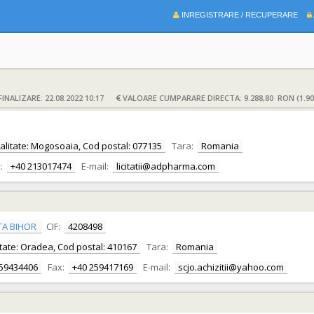
INREGISTRARE / RECUPERARE
INALIZARE: 22.08.2022 10:17
VALOARE CUMPARARE DIRECTA: 9.288,80 RON (1.90
 Localitate: Mogosoaia, Cod postal: 077135
Tara:
Romania
:
+40 213017474
E-mail:
licitatii@adpharma.com
TA BIHOR
CIF:
4208498
alitate: Oradea, Cod postal: 410167
Tara:
Romania
259434406
Fax:
+40 259417169
E-mail:
scjo.achizitii@yahoo.com