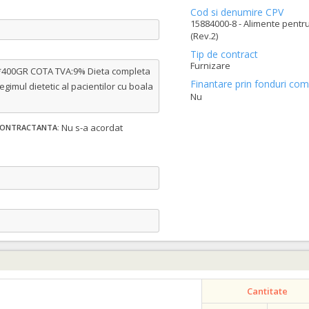
Cod si denumire CPV
15884000-8 - Alimente pentr
(Rev.2)
Tip de contract
Furnizare
00GR COTA TVA:9% Dieta completa
Finantare prin fonduri com
gimul dietetic al pacientilor cu boala
Nu
Nu s-a acordat
 CONTRACTANTA:
e
Cantitate