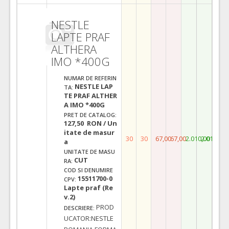
NESTLE
LAPTE PRAF
ALTHERA
IMO *400G
NUMAR DE REFERIN
NESTLE LAP
TA:
TE PRAF ALTHER
A IMO *400G
PRET DE CATALOG:
127,50 RON / Un
itate de masur
30
30
67,00
67,00
2.010,00
2.010,00
a
UNITATE DE MASU
CUT
RA:
COD SI DENUMIRE
15511700-0
CPV:
Lapte praf (Re
v.2)
PROD
DESCRIERE:
UCATOR:NESTLE