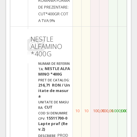
ROMANIA FORMA
DE PREZENTARE:
CUT*400GR COT
A TVA:9%
NESTLE
ALFAMINO
*400G
NUMAR DE REFERIN
NESTLE ALFA
TA:
MINO *400G
PRET DE CATALOG:
216,71 RON / Un
itate de masur
a
UNITATE DE MASU
CUT
RA:
10
10
100,00
100,00
1.000,00
1.000,00
COD SI DENUMIRE
15511700-0
CPV:
Lapte praf (Re
v.2)
PROD
DESCRIERE: