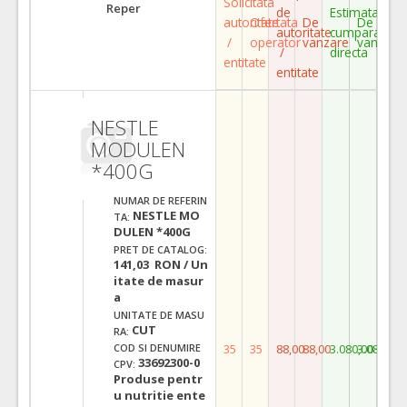
Solicitata
Reper
de
Estimata
autoritate
Ofertata
De
De
autoritate
cumparare
/
operator
vanzare
vanzare
/
directa
entitate
entitate
NESTLE
MODULEN
*400G
NUMAR DE REFERIN
NESTLE MO
TA:
DULEN *400G
PRET DE CATALOG:
141,03 RON / Un
itate de masur
a
UNITATE DE MASU
CUT
RA:
35
35
88,00
88,00
3.080,00
3.080,00
COD SI DENUMIRE
33692300-0
CPV:
Produse pentr
u nutritie ente