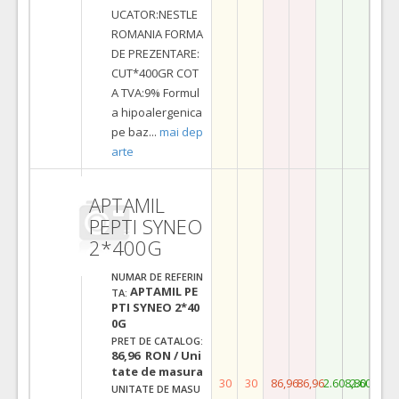
UCATOR:NESTLE
ROMANIA FORMA
DE PREZENTARE:
CUT*400GR COT
A TVA:9% Formul
a hipoalergenica
pe baz
...
mai dep
arte
APTAMIL
PEPTI SYNEO
2*400G
NUMAR DE REFERIN
APTAMIL PE
TA:
PTI SYNEO 2*40
0G
PRET DE CATALOG:
86,96 RON / Uni
tate de masura
30
30
86,96
86,96
2.608,80
2.608,80
UNITATE DE MASU