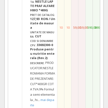
NESTLE LAP
TA:
TE PRAF ALFARE
HMO *400G
PRET DE CATALOG:
127,93 RON / Un
itate de masur
a
10
10
59,00
59,00
590,00
590,00
UNITATE DE MASU
CUT
RA:
COD SI DENUMIRE
33692300-0
CPV:
Produse pentr
u nutritie ente
rala (Rev.2)
PROD
DESCRIERE:
UCATOR:NESTLE
ROMANIA FORMA
DE PREZENTARE:
CUT*400GR COT
A TVA:9% Formul
a semi-elementa
la , hi
...
mai depa
rte