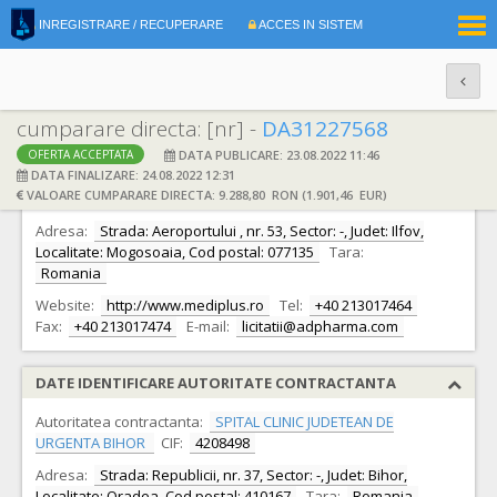
|
INREGISTRARE / RECUPERARE
ACCES IN SISTEM
RO
EN
cumparare directa: [nr] -
DA31227568
DATA PUBLICARE: 23.08.2022 11:46
OFERTA ACCEPTATA
DATE IDENTIFICARE OFERTANT
DATA FINALIZARE: 24.08.2022 12:31
VALOARE CUMPARARE DIRECTA: 9.288,80 RON (1.901,46 EUR)
Ofertant:
S.C. MEDIPLUS EXIM S.R.L.
CIF:
9311280
Adresa:
Strada: Aeroportului , nr. 53, Sector: -, Judet: Ilfov,
Localitate: Mogosoaia, Cod postal: 077135
Tara:
Romania
Website:
http://www.mediplus.ro
Tel:
+40 213017464
Fax:
+40 213017474
E-mail:
licitatii@adpharma.com
DATE IDENTIFICARE AUTORITATE CONTRACTANTA
Autoritatea contractanta:
SPITAL CLINIC JUDETEAN DE
URGENTA BIHOR
CIF:
4208498
Adresa:
Strada: Republicii, nr. 37, Sector: -, Judet: Bihor,
Localitate: Oradea, Cod postal: 410167
Tara:
Romania