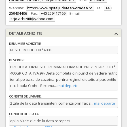
Website:
https://www.spitaljudetean-oradea.ro
Tel:
+40
259434406
Fax:
+40 259417169
E-mail:
scjo.achizitii@yahoo.com
DETALII ACHIZITIE
DENUMIRE ACHIZITIE
NESTLE MODULEN *400G
DESCRIERE
PRODUCATOR:NESTLE ROMANIA FORMA DE PREZENTARE:CUT*
400GR COTA TVA:9% Dieta completa din punct de vedere nutrit
ional, pe baza de cazeina, pentru regimul dietetic al pacientilo
r cu boala Crohn. Recoma
...
mai departe
CONDITII DE LIVRARE:
2 zile de la data transmiterii comenzii prin fax s
...
mai departe
CONDITII DE PLATA:
op la 60 de zile de la data receptiei