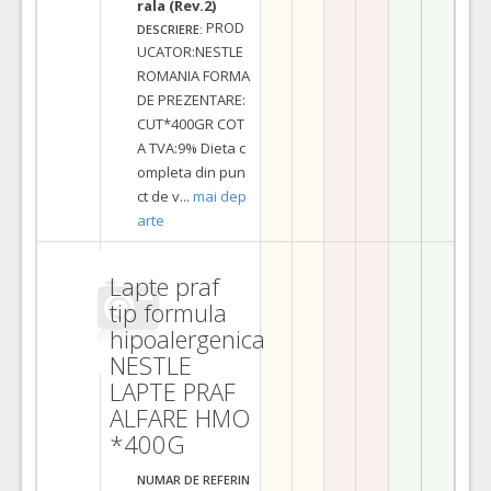
rala (Rev.2)
PROD
DESCRIERE:
UCATOR:NESTLE
ROMANIA FORMA
DE PREZENTARE:
CUT*400GR COT
A TVA:9% Dieta c
ompleta din pun
ct de v
...
mai dep
arte
Lapte praf
tip formula
hipoalergenica
NESTLE
LAPTE PRAF
ALFARE HMO
*400G
NUMAR DE REFERIN