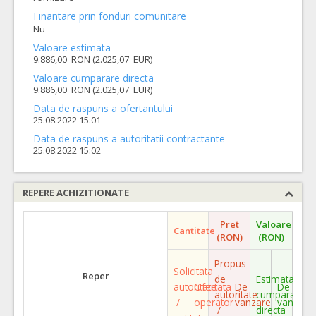
Finantare prin fonduri comunitare
Nu
Valoare estimata
9.886,00 RON (2.025,07 EUR)
Valoare cumparare directa
9.886,00 RON (2.025,07 EUR)
Data de raspuns a ofertantului
25.08.2022 15:01
Data de raspuns a autoritatii contractante
25.08.2022 15:02
REPERE ACHIZITIONATE
Pret
Valoare
Cantitate
(RON)
(RON)
Propus
Solicitata
Reper
de
Estimata
autoritate
Ofertata
De
De
autoritate
cumparare
/
operator
vanzare
vanzare
/
directa