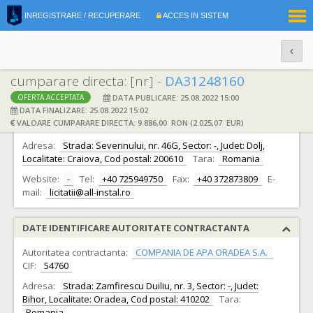
|
INREGISTRARE / RECUPERARE
ACCES IN SISTEM
RO
EN
cumparare directa: [nr] -
DA31248160
DATA PUBLICARE: 25.08.2022 15:00
OFERTA ACCEPTATA
DATE IDENTIFICARE OFERTANT
DATA FINALIZARE: 25.08.2022 15:02
VALOARE CUMPARARE DIRECTA: 9.886,00 RON (2.025,07 EUR)
Ofertant:
SC ALL INSTAL SRL
CIF:
21250131
Adresa:
Strada: Severinului, nr. 46G, Sector: -, Judet: Dolj,
Localitate: Craiova, Cod postal: 200610
Tara:
Romania
Website:
-
Tel:
+40 725949750
Fax:
+40 372873809
E-
mail:
licitatii@all-instal.ro
DATE IDENTIFICARE AUTORITATE CONTRACTANTA
Autoritatea contractanta:
COMPANIA DE APA ORADEA S.A.
CIF:
54760
Adresa:
Strada: Zamfirescu Duiliu, nr. 3, Sector: -, Judet:
Bihor, Localitate: Oradea, Cod postal: 410202
Tara:
Romania