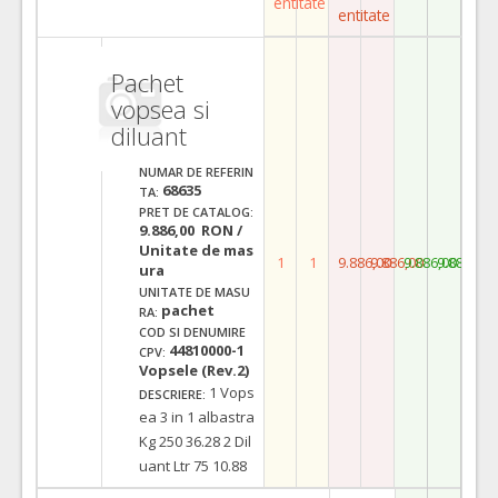
entitate
entitate
Pachet
vopsea si
diluant
NUMAR DE REFERIN
68635
TA:
PRET DE CATALOG:
9.886,00 RON /
Unitate de mas
1
1
9.886,00
9.886,00
9.886,00
9.886,00
ura
UNITATE DE MASU
pachet
RA:
COD SI DENUMIRE
44810000-1
CPV:
Vopsele (Rev.2)
1 Vops
DESCRIERE:
ea 3 in 1 albastra
Kg 250 36.28 2 Dil
uant Ltr 75 10.88