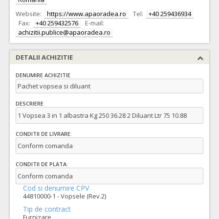
Website:
https://www.apaoradea.ro
Tel:
+40 259436934
Fax:
+40 259432576
E-mail:
achizitii.publice@apaoradea.ro
DETALII ACHIZITIE
DENUMIRE ACHIZITIE
Pachet vopsea si diluant
DESCRIERE
1 Vopsea 3 in 1 albastra Kg 250 36.28 2 Diluant Ltr 75 10.88
CONDITII DE LIVRARE:
Conform comanda
CONDITII DE PLATA:
Conform comanda
Cod si denumire CPV
44810000-1 - Vopsele (Rev.2)
Tip de contract
Furnizare