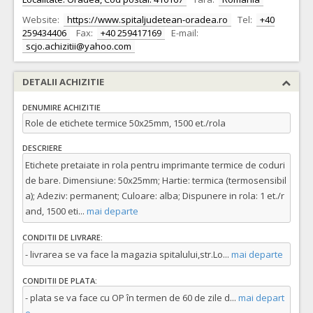
Website:
https://www.spitaljudetean-oradea.ro
Tel:
+40
259434406
Fax:
+40 259417169
E-mail:
scjo.achizitii@yahoo.com
DETALII ACHIZITIE
DENUMIRE ACHIZITIE
Role de etichete termice 50x25mm, 1500 et./rola
DESCRIERE
Etichete pretaiate in rola pentru imprimante termice de coduri
de bare. Dimensiune: 50x25mm; Hartie: termica (termosensibil
a); Adeziv: permanent; Culoare: alba; Dispunere in rola: 1 et./r
and, 1500 eti
...
mai departe
CONDITII DE LIVRARE:
- livrarea se va face la magazia spitalului,str.Lo
...
mai departe
CONDITII DE PLATA:
- plata se va face cu OP în termen de 60 de zile d
...
mai depart