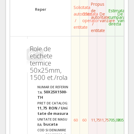
Propus
Solicitata
Reper
de
Estimata
autoritate
Ofertata
De
De
autoritate
cumparare
/
operator
vanzare
vanzare
/
directa
entitate
entitate
Role de
etichete
termice
50x25mm,
1500 et./rola
NUMAR DE REFERIN
50X25X1500-
TA:
TH
PRET DE CATALOG:
11,75 RON / Uni
tate de masura
UNITATE DE MASU
60
60
11,75
11,75
705,00
705,00
bucata
RA:
COD SI DENUMIRE