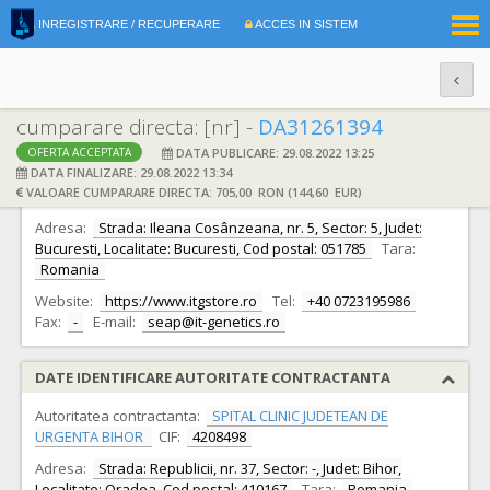
|
INREGISTRARE / RECUPERARE
ACCES IN SISTEM
RO
EN
cumparare directa: [nr] -
DA31261394
DATA PUBLICARE: 29.08.2022 13:25
OFERTA ACCEPTATA
DATE IDENTIFICARE OFERTANT
DATA FINALIZARE: 29.08.2022 13:34
VALOARE CUMPARARE DIRECTA: 705,00 RON (144,60 EUR)
Ofertant:
S.C. IT GENETICS S.A.
CIF:
21310535
Adresa:
Strada: Ileana Cosânzeana, nr. 5, Sector: 5, Judet:
Bucuresti, Localitate: Bucuresti, Cod postal: 051785
Tara:
Romania
Website:
https://www.itgstore.ro
Tel:
+40 0723195986
Fax:
-
E-mail:
seap@it-genetics.ro
DATE IDENTIFICARE AUTORITATE CONTRACTANTA
Autoritatea contractanta:
SPITAL CLINIC JUDETEAN DE
URGENTA BIHOR
CIF:
4208498
Adresa:
Strada: Republicii, nr. 37, Sector: -, Judet: Bihor,
Localitate: Oradea, Cod postal: 410167
Tara:
Romania