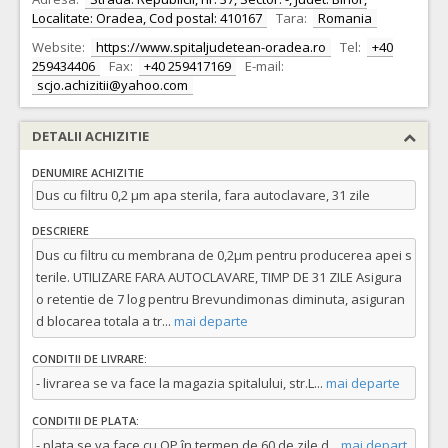
Localitate: Oradea, Cod postal: 410167
Tara:
Romania
Website:
https://www.spitaljudetean-oradea.ro
Tel:
+40
259434406
Fax:
+40 259417169
E-mail:
scjo.achizitii@yahoo.com
DETALII ACHIZITIE
DENUMIRE ACHIZITIE
Dus cu filtru 0,2 µm apa sterila, fara autoclavare, 31 zile
DESCRIERE
Dus cu filtru cu membrana de 0,2µm pentru producerea apei s
terile. UTILIZARE FARA AUTOCLAVARE, TIMP DE 31 ZILE Asigura
o retentie de 7 log pentru Brevundimonas diminuta, asiguran
d blocarea totala a tr
...
mai departe
CONDITII DE LIVRARE:
- livrarea se va face la magazia spitalului, str.L
...
mai departe
CONDITII DE PLATA:
- plata se va face cu OP în termen de 60 de zile d
...
mai depart