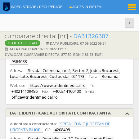
|
INREGISTRARE / RECUPERARE
ACCES IN SISTEM
RO
EN
cumparare directa: [nr] -
DA31326307
DATA PUBLICARE: 07.09.2022 09:34
OFERTA ACCEPTATA
DATE IDENTIFICARE OFERTANT
DATA FINALIZARE: 07.09.2022 11:17
VALOARE CUMPARARE DIRECTA: 877,50 RON (181,73 EUR)
Ofertant:
S.C. TRIDENT MEDICAL COMPANY S.R.L. S.R.L.
CIF:
9384088
Adresa:
Strada: Colentina, nr. 4, Sector: 2, Judet: Bucuresti,
Localitate: Bucuresti, Cod postal: 021173
Tara:
Romania
Website:
https://www.tridentmedical.ro
Tel:
+40214109486
Fax:
+400214100400
E-mail:
office@tridentmedical.ro
DATE IDENTIFICARE AUTORITATE CONTRACTANTA
Autoritatea contractanta:
SPITAL CLINIC JUDETEAN DE
URGENTA BIHOR
CIF:
4208498
Adresa:
Strada: Republicii, nr. 37, Sector: -, Judet: Bihor,