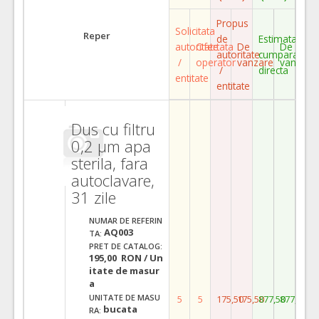
Propus
Solicitata
Reper
de
Estimata
autoritate
Ofertata
De
De
autoritate
cumparare
/
operator
vanzare
vanzare
/
directa
entitate
entitate
Dus cu filtru
0,2 µm apa
sterila, fara
autoclavare,
31 zile
NUMAR DE REFERIN
AQ003
TA:
PRET DE CATALOG:
195,00 RON / Un
itate de masur
a
UNITATE DE MASU
5
5
175,50
175,50
877,50
877,50
bucata
RA: