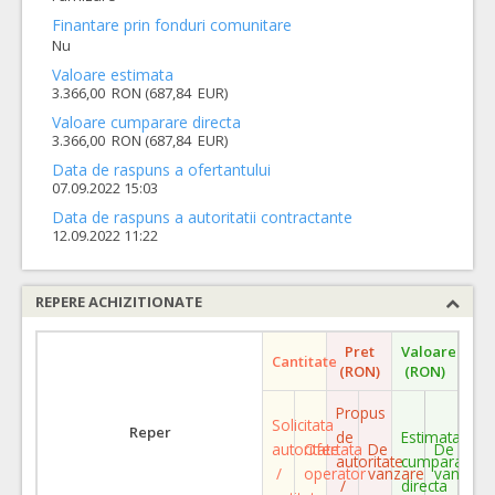
Finantare prin fonduri comunitare
Nu
Valoare estimata
3.366,00 RON (687,84 EUR)
Valoare cumparare directa
3.366,00 RON (687,84 EUR)
Data de raspuns a ofertantului
07.09.2022 15:03
Data de raspuns a autoritatii contractante
12.09.2022 11:22
REPERE ACHIZITIONATE
Pret
Valoare
Cantitate
(RON)
(RON)
Propus
Solicitata
Reper
de
Estimata
autoritate
Ofertata
De
De
autoritate
cumparare
/
operator
vanzare
vanzare
/
directa