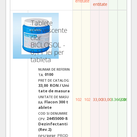
entitate
entitate
Tablete
efervescente
clor
BICLOSOL -
0,11 lei per
tableta
NUMAR DE REFERIN
0100
TA:
PRET DE CATALOG:
33,00 RON / Uni
tate de masura
UNITATE DE MASU
102
102
33,00
33,00
3.366,00
3.366,00
Flacon 300 t
RA:
ablete
COD SI DENUMIRE
24455000-8
CPV:
Dezinfectanti
(Rev.2)
PROD
DESCRIERE: