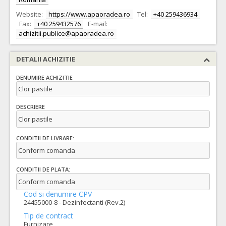
Website:
https://www.apaoradea.ro
Tel:
+40 259436934
Fax:
+40 259432576
E-mail:
achizitii.publice@apaoradea.ro
DETALII ACHIZITIE
DENUMIRE ACHIZITIE
Clor pastile
DESCRIERE
Clor pastile
CONDITII DE LIVRARE:
Conform comanda
CONDITII DE PLATA:
Conform comanda
Cod si denumire CPV
24455000-8 - Dezinfectanti (Rev.2)
Tip de contract
Furnizare