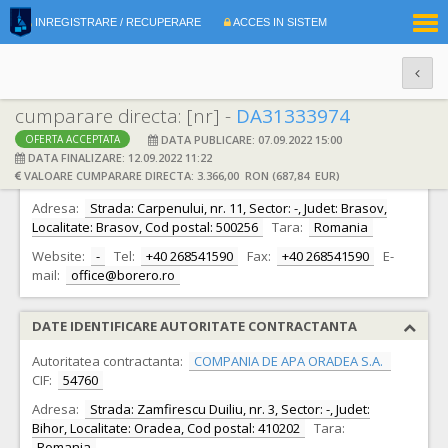
|
INREGISTRARE / RECUPERARE
ACCES IN SISTEM
RO
EN
cumparare directa: [nr] -
DA31333974
DATA PUBLICARE: 07.09.2022 15:00
OFERTA ACCEPTATA
DATE IDENTIFICARE OFERTANT
DATA FINALIZARE: 12.09.2022 11:22
VALOARE CUMPARARE DIRECTA: 3.366,00 RON (687,84 EUR)
Ofertant:
S.C. BORERO COMSERV S.R.L.
CIF:
8224283
Adresa:
Strada: Carpenului, nr. 11, Sector: -, Judet: Brasov,
Localitate: Brasov, Cod postal: 500256
Tara:
Romania
Website:
-
Tel:
+40 268541590
Fax:
+40 268541590
E-
mail:
office@borero.ro
DATE IDENTIFICARE AUTORITATE CONTRACTANTA
Autoritatea contractanta:
COMPANIA DE APA ORADEA S.A.
CIF:
54760
Adresa:
Strada: Zamfirescu Duiliu, nr. 3, Sector: -, Judet:
Bihor, Localitate: Oradea, Cod postal: 410202
Tara:
Romania