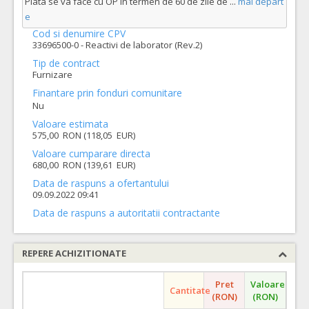
Plata se va face cu OP in termen de 60 de zile de
...
mai depart
e
Cod si denumire CPV
33696500-0 - Reactivi de laborator (Rev.2)
Tip de contract
Furnizare
Finantare prin fonduri comunitare
Nu
Valoare estimata
575,00 RON (118,05 EUR)
Valoare cumparare directa
680,00 RON (139,61 EUR)
Data de raspuns a ofertantului
09.09.2022 09:41
Data de raspuns a autoritatii contractante
REPERE ACHIZITIONATE
Pret
Valoare
Cantitate
(RON)
(RON)