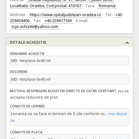
Localitate: Oradea, Cod postal: 410167
Tara:
Romania
Website:
https://www.spitaljudetean-oradea.ro
Tel:
+40
259434406
Fax:
+40 259417169
E-mail:
scjo.achizitii@yahoo.com
DETALII ACHIZITIE
DENUMIRE ACHIZITIE
MD- Amylase 6x40 ml
DESCRIERE
MD- Amylase 6x40 ml
nu se
MOTIVUL RESPINGERII ACHIZITIEI DIRECTE DE CATRE OFERTANT:
accepta reducere de pret
CONDITII DE LIVRARE:
Livrarea se va face in termen de 3 zile conform co
...
mai depar
te
CONDITII DE PLATA: