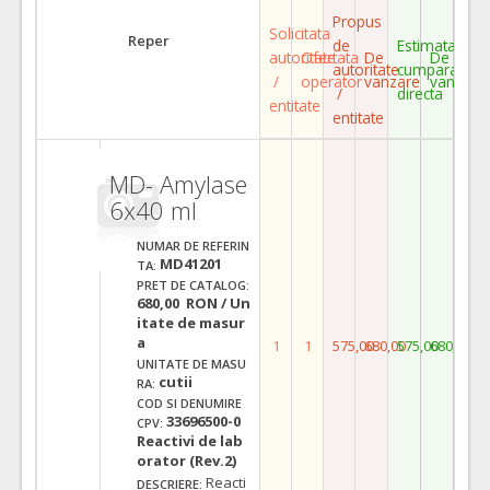
Propus
Solicitata
Reper
de
Estimata
autoritate
Ofertata
De
De
autoritate
cumparare
/
operator
vanzare
vanzare
/
directa
entitate
entitate
MD- Amylase
6x40 ml
NUMAR DE REFERIN
MD41201
TA:
PRET DE CATALOG:
680,00 RON / Un
itate de masur
a
1
1
575,00
680,00
575,00
680,00
UNITATE DE MASU
cutii
RA:
COD SI DENUMIRE
33696500-0
CPV:
Reactivi de lab
orator (Rev.2)
Reacti
DESCRIERE: