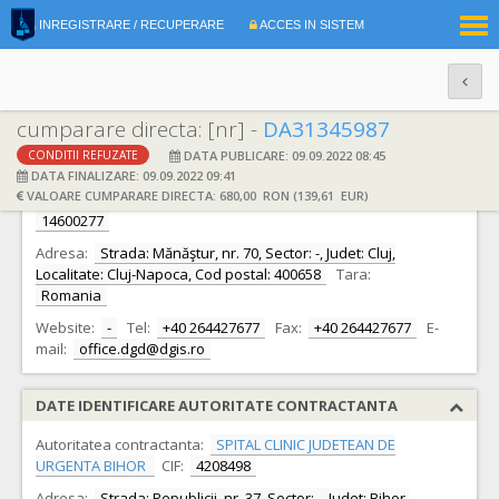
|
INREGISTRARE / RECUPERARE
ACCES IN SISTEM
RO
EN
cumparare directa: [nr] -
DA31345987
DATA PUBLICARE: 09.09.2022 08:45
CONDITII REFUZATE
DATE IDENTIFICARE OFERTANT
DATA FINALIZARE: 09.09.2022 09:41
VALOARE CUMPARARE DIRECTA: 680,00 RON (139,61 EUR)
Ofertant:
S.C. DG DIAGNOSTICS S.R.L. S.R.L.
CIF:
14600277
Adresa:
Strada: Mănăştur, nr. 70, Sector: -, Judet: Cluj,
Localitate: Cluj-Napoca, Cod postal: 400658
Tara:
Romania
Website:
-
Tel:
+40 264427677
Fax:
+40 264427677
E-
mail:
office.dgd@dgis.ro
DATE IDENTIFICARE AUTORITATE CONTRACTANTA
Autoritatea contractanta:
SPITAL CLINIC JUDETEAN DE
URGENTA BIHOR
CIF:
4208498
Adresa:
Strada: Republicii, nr. 37, Sector: -, Judet: Bihor,