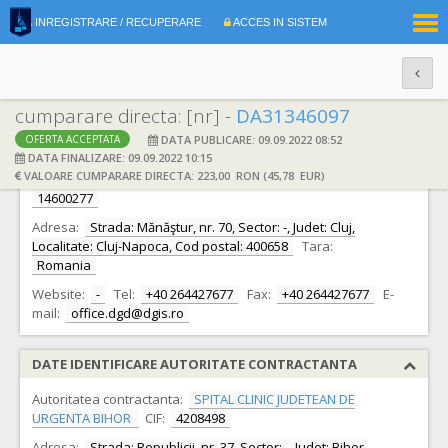
|
INREGISTRARE / RECUPERARE
ACCES IN SISTEM
RO
EN
cumparare directa: [nr] -
DA31346097
DATA PUBLICARE: 09.09.2022 08:52
OFERTA ACCEPTATA
DATE IDENTIFICARE OFERTANT
DATA FINALIZARE: 09.09.2022 10:15
VALOARE CUMPARARE DIRECTA: 223,00 RON (45,78 EUR)
Ofertant:
S.C. DG DIAGNOSTICS S.R.L. S.R.L.
CIF:
14600277
Adresa:
Strada: Mănăştur, nr. 70, Sector: -, Judet: Cluj,
Localitate: Cluj-Napoca, Cod postal: 400658
Tara:
Romania
Website:
-
Tel:
+40 264427677
Fax:
+40 264427677
E-
mail:
office.dgd@dgis.ro
DATE IDENTIFICARE AUTORITATE CONTRACTANTA
Autoritatea contractanta:
SPITAL CLINIC JUDETEAN DE
URGENTA BIHOR
CIF:
4208498
Adresa:
Strada: Republicii, nr. 37, Sector: -, Judet: Bihor,