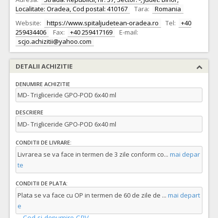
Localitate: Oradea, Cod postal: 410167
Tara:
Romania
Website:
https://www.spitaljudetean-oradea.ro
Tel:
+40
259434406
Fax:
+40 259417169
E-mail:
scjo.achizitii@yahoo.com
DETALII ACHIZITIE
DENUMIRE ACHIZITIE
MD- Trigliceride GPO-POD 6x40 ml
DESCRIERE
MD- Trigliceride GPO-POD 6x40 ml
CONDITII DE LIVRARE:
Livrarea se va face in termen de 3 zile conform co
...
mai depar
te
CONDITII DE PLATA:
Plata se va face cu OP in termen de 60 de zile de
...
mai depart
e
Cod si denumire CPV