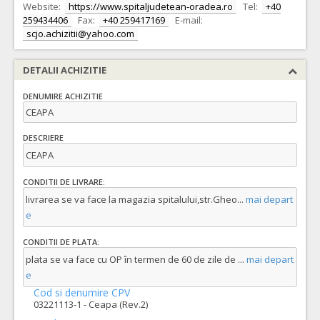
Website:
https://www.spitaljudetean-oradea.ro
Tel:
+40
259434406
Fax:
+40 259417169
E-mail:
scjo.achizitii@yahoo.com
DETALII ACHIZITIE
DENUMIRE ACHIZITIE
CEAPA
DESCRIERE
CEAPA
CONDITII DE LIVRARE:
livrarea se va face la magazia spitalului,str.Gheo
...
mai depart
e
CONDITII DE PLATA:
plata se va face cu OP în termen de 60 de zile de
...
mai depart
e
Cod si denumire CPV
03221113-1 - Ceapa (Rev.2)