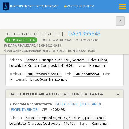
|
INREGISTRARE / RECUPERARE
ACCES IN SISTEM
RO
EN
cumparare directa: [nr] -
DA31355645
DATA PUBLICARE: 12.09.2022 09:02
OFERTA ACCEPTATA
DATE IDENTIFICARE OFERTANT
DATA FINALIZARE: 12.09.2022 09:19
VALOARE CUMPARARE DIRECTA: 825,00 RON (168,59 EUR)
Ofertant:
S.C. PARHAN COM S.R.L.
CIF:
4491776
Adresa:
Strada: Principala, nr. 191, Sector: -, Judet: Bihor,
Localitate: Bratca, Cod postal: 417080
Tara:
Romania
Website:
http://www.ceva.ro
Tel:
+40 722465954
Fax:
-
E-mail:
birou@parhancom.ro
DATE IDENTIFICARE AUTORITATE CONTRACTANTA
Autoritatea contractanta:
SPITAL CLINIC JUDETEAN DE
URGENTA BIHOR
CIF:
4208498
Adresa:
Strada: Republicii, nr. 37, Sector: -, Judet: Bihor,
Localitate: Oradea, Cod postal: 410167
Tara:
Romania