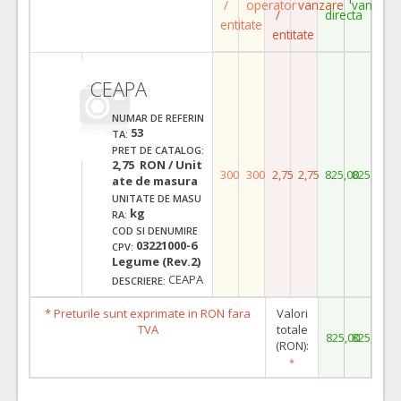
/
operator
vanzare
vanzare
/
directa
entitate
entitate
CEAPA
NUMAR DE REFERIN
53
TA:
PRET DE CATALOG:
2,75 RON / Unit
300
300
2,75
2,75
825,00
825,00
ate de masura
UNITATE DE MASU
kg
RA:
COD SI DENUMIRE
03221000-6
CPV:
Legume (Rev.2)
CEAPA
DESCRIERE:
* Preturile sunt exprimate in RON fara
Valori
TVA
totale
825,00
825,00
(RON):
*