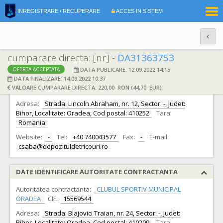
|
INREGISTRARE / RECUPERARE
ACCES IN SISTEM
RO
EN
cumparare directa: [nr] -
DA31363753
DATA PUBLICARE: 12.09.2022 14:15
OFERTA ACCEPTATA
DATE IDENTIFICARE OFERTANT
DATA FINALIZARE: 14.09.2022 10:37
VALOARE CUMPARARE DIRECTA: 220,00 RON (44,70 EUR)
Ofertant:
S.C. Lincoln Trade S.R.L.
CIF:
31002516
Adresa:
Strada: Lincoln Abraham, nr. 12, Sector: -, Judet:
Bihor, Localitate: Oradea, Cod postal: 410252
Tara:
Romania
Website:
-
Tel:
+40 740043577
Fax:
-
E-mail:
csaba@depozituldetricouri.ro
DATE IDENTIFICARE AUTORITATE CONTRACTANTA
Autoritatea contractanta:
CLUBUL SPORTIV MUNICIPAL
ORADEA
CIF:
15569544
Adresa:
Strada: Blajovici Traian, nr. 24, Sector: -, Judet:
Bihor, Localitate: Oradea, Cod postal: 410209
Tara: