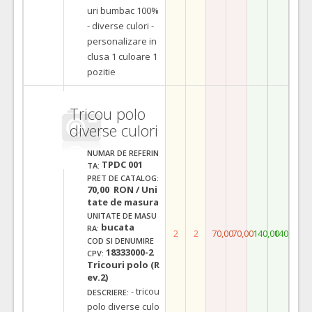
uri bumbac 100%
- diverse culori -
personalizare in
clusa 1 culoare 1
pozitie
Tricou polo
diverse culori
NUMAR DE REFERIN
TPDC 001
TA:
PRET DE CATALOG:
70,00 RON / Uni
tate de masura
UNITATE DE MASU
bucata
RA:
2
2
70,00
70,00
140,00
140,00
COD SI DENUMIRE
18333000-2
CPV:
Tricouri polo (R
ev.2)
- tricou
DESCRIERE:
polo diverse culo