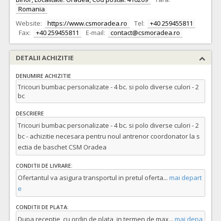
Romania
Website:
https://www.csmoradea.ro
Tel:
+40 259455811
Fax:
+40 259455811
E-mail:
contact@csmoradea.ro
DETALII ACHIZITIE
DENUMIRE ACHIZITIE
Tricouri bumbac personalizate - 4 bc. si polo diverse culori - 2
bc
DESCRIERE
Tricouri bumbac personalizate - 4 bc. si polo diverse culori - 2
bc - achizitie necesara pentru noul antrenor coordonator la s
ectia de baschet CSM Oradea
CONDITII DE LIVRARE:
Ofertantul va asigura transportul in pretul oferta
...
mai depart
e
CONDITII DE PLATA:
Dupa receptie, cu ordin de plata, in termen de max
...
mai depa