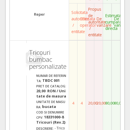
Propus
Solicitata
Reper
de
Estimata
autoritate
Ofertata
De
De
autoritate
cumparare
/
operator
vanzare
vanzare
/
directa
entitate
entitate
Tricouri
bumbac
personalizate
NUMAR DE REFERIN
TBDC 001
TA:
PRET DE CATALOG:
20,00 RON / Uni
tate de masura
UNITATE DE MASU
4
4
20,00
20,00
80,00
80,00
bucata
RA:
COD SI DENUMIRE
18331000-8
CPV:
Tricouri (Rev.2)
- Trico
DESCRIERE: