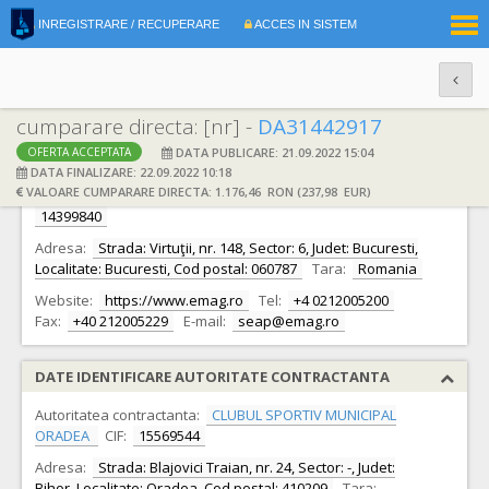
|
INREGISTRARE / RECUPERARE
ACCES IN SISTEM
RO
EN
cumparare directa: [nr] -
DA31442917
DATA PUBLICARE: 21.09.2022 15:04
OFERTA ACCEPTATA
DATE IDENTIFICARE OFERTANT
DATA FINALIZARE: 22.09.2022 10:18
VALOARE CUMPARARE DIRECTA: 1.176,46 RON (237,98 EUR)
Ofertant:
S.C. DANTE INTERNATIONAL S.A. S.A.
CIF:
14399840
Adresa:
Strada: Virtuţii, nr. 148, Sector: 6, Judet: Bucuresti,
Localitate: Bucuresti, Cod postal: 060787
Tara:
Romania
Website:
https://www.emag.ro
Tel:
+4 0212005200
Fax:
+40 212005229
E-mail:
seap@emag.ro
DATE IDENTIFICARE AUTORITATE CONTRACTANTA
Autoritatea contractanta:
CLUBUL SPORTIV MUNICIPAL
ORADEA
CIF:
15569544
Adresa:
Strada: Blajovici Traian, nr. 24, Sector: -, Judet:
Bihor, Localitate: Oradea, Cod postal: 410209
Tara: