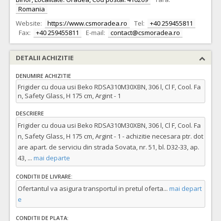
Romania
Website:
https://www.csmoradea.ro
Tel:
+40 259455811
Fax:
+40 259455811
E-mail:
contact@csmoradea.ro
DETALII ACHIZITIE
DENUMIRE ACHIZITIE
Frigider cu doua usi Beko RDSA310M30XBN, 306 l, Cl F, Cool. Fa
n, Safety Glass, H 175 cm, Argint - 1
DESCRIERE
Frigider cu doua usi Beko RDSA310M30XBN, 306 l, Cl F, Cool. Fa
n, Safety Glass, H 175 cm, Argint - 1 - achizitie necesara ptr. dot
are apart. de serviciu din strada Sovata, nr. 51, bl. D32-33, ap.
43,
...
mai departe
CONDITII DE LIVRARE:
Ofertantul va asigura transportul in pretul oferta
...
mai depart
e
CONDITII DE PLATA: