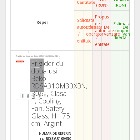
Cantitate
(RON)
(RON)
Propus
Solicitata
Reper
de
Estimata
autoritate
Ofertata
De
De
autoritate
cumparare
/
operator
vanzare
vanzare
/
directa
entitate
entitate
Frigider cu
doua usi
Beko
RDSA310M30XBN,
306 l, Clasa
F, Cooling
Fan, Safety
Glass, H 175
cm, Argint
NUMAR DE REFERIN
RDSA310M30
TA: