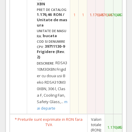
XBN
PRET DE CATALOG:
1.176,46 RON /
1
1
1.176,46
1.176,46
1.176,46
1.176,46
Unitate de mas
ura
UNITATE DE MASU
bucata
RA:
COD SI DENUMIRE
39711130-9
CPV:
Frigidere (Rev.
2)
RDSA3
DESCRIERE:
10M30XBN Frigid
er cu doua usi B
eko RDSA310M3
0XBN, 306 l, Clas
a F, Cooling Fan,
Safety Glass,
...
m
ai departe
* Preturile sunt exprimate in RON fara
Valori
TVA
totale
1.176,46
1.176,46
(RON):