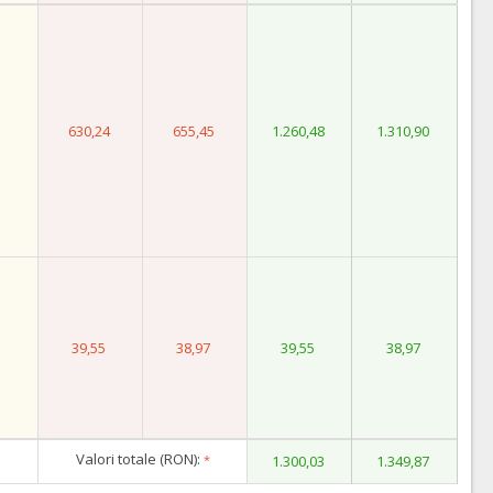
630,24
655,45
1.260,48
1.310,90
39,55
38,97
39,55
38,97
Valori totale (RON):
*
1.300,03
1.349,87