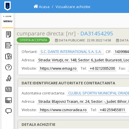
Acasa
Vizualizare achizitie
E - LICITATIE
MENIU
cumparare directa: [nr] -
DA31454295
DATA PUBLICARE: 22.09.2022 14:58
DATA F
OFERTA ACCEPTATA
DATE IDENTIFICARE OFERTANT
Ofertant:
S.C. DANTE INTERNATIONAL S.A. S.A.
CIF:
1439984
Adresa:
Strada: Virtuţii, nr. 148, Sector: 6, Judet: Bucuresti, L
Website:
https://www.emag.ro
Tel:
+4 0212005200
Fax:
DATE IDENTIFICARE AUTORITATE CONTRACTANTA
Autoritatea contractanta:
CLUBUL SPORTIV MUNICIPAL ORAD
Adresa:
Strada: Blajovici Traian, nr. 24, Sector: -, Judet: Biho
Website:
https://www.csmoradea.ro
Tel:
+40 259455811
DETALII ACHIZITIE