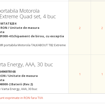
portabila Motorola
xtreme Quad set, 4 buc
-MTAT82E4
 RON / Unitate de masura
2
2
ata
91000-4 Echipament de birou, cu exceptia
PMR portabila Motorola TALKABOUT T82 Extreme
arta Energy, AAA, 30 buc
8496978168
1
1
RON / Unitate de masura
ata
40000-2 Baterii (Rev.2)
ne Varta Energy, AAA, 30 buc
 sunt exprimate in RON fara TVA