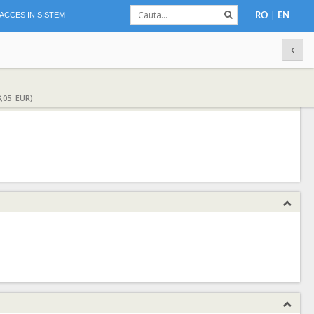
|
ACCES IN SISTEM
RO
EN
,05 EUR)