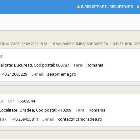
INREGISTRARE / RECUPERARE
INALIZARE: 22.09.2022 15:51
VALOARE CUMPARARE DIRECTA: 1.349,87 RON (273
0
ocalitate: Bucuresti, Cod postal: 060787
Tara:
Romania
+40 212005229
E-mail:
seap@emag.ro
EA
CIF:
15569544
r, Localitate: Oradea, Cod postal: 410209
Tara:
Romania
Fax:
+40 259455811
E-mail:
contact@csmoradea.ro