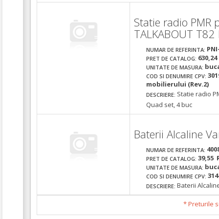
Statie radio PMR 
TALKABOUT T82 E
PNI
NUMAR DE REFERINTA:
630,24
PRET DE CATALOG:
buc
UNITATE DE MASURA:
301
COD SI DENUMIRE CPV:
mobilierului (Rev.2)
Statie radio 
DESCRIERE:
Quad set, 4 buc
Baterii Alcaline V
400
NUMAR DE REFERINTA:
39,55 
PRET DE CATALOG:
buc
UNITATE DE MASURA:
314
COD SI DENUMIRE CPV:
Baterii Alcali
DESCRIERE:
* Preturile