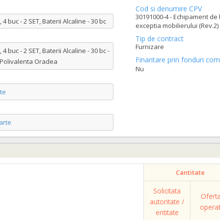
Cod si denumire CPV
30191000-4 - Echipament de 
buc - 2 SET, Baterii Alcaline - 30 bc
exceptia mobilierului (Rev.2)
Tip de contract
Furnizare
buc - 2 SET, Baterii Alcaline - 30 bc -
Finantare prin fonduri com
a Polivalenta Oradea
Nu
te
arte
Cantitate
Solicitata
Ofert
autoritate /
opera
entitate