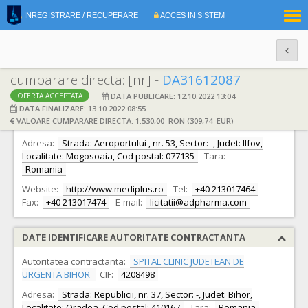
|
INREGISTRARE / RECUPERARE
ACCES IN SISTEM
RO
EN
cumparare directa: [nr] -
DA31612087
DATA PUBLICARE: 12.10.2022 13:04
OFERTA ACCEPTATA
DATE IDENTIFICARE OFERTANT
DATA FINALIZARE: 13.10.2022 08:55
VALOARE CUMPARARE DIRECTA: 1.530,00 RON (309,74 EUR)
Ofertant:
S.C. MEDIPLUS EXIM S.R.L.
CIF:
9311280
Adresa:
Strada: Aeroportului , nr. 53, Sector: -, Judet: Ilfov,
Localitate: Mogosoaia, Cod postal: 077135
Tara:
Romania
Website:
http://www.mediplus.ro
Tel:
+40 213017464
Fax:
+40 213017474
E-mail:
licitatii@adpharma.com
DATE IDENTIFICARE AUTORITATE CONTRACTANTA
Autoritatea contractanta:
SPITAL CLINIC JUDETEAN DE
URGENTA BIHOR
CIF:
4208498
Adresa:
Strada: Republicii, nr. 37, Sector: -, Judet: Bihor,
Localitate: Oradea, Cod postal: 410167
Tara:
Romania