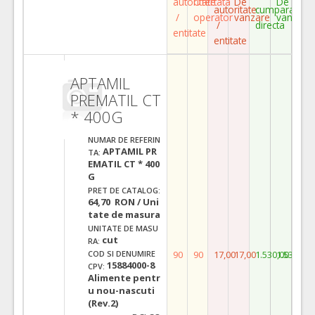
autoritate
Ofertata
De
De
autoritate
cumparare
/
operator
vanzare
vanzare
/
directa
entitate
entitate
APTAMIL
PREMATIL CT
* 400G
NUMAR DE REFERIN
APTAMIL PR
TA:
EMATIL CT * 400
G
PRET DE CATALOG:
64,70 RON / Uni
tate de masura
UNITATE DE MASU
cut
RA:
90
90
17,00
17,00
1.530,00
1.530,00
COD SI DENUMIRE
15884000-8
CPV:
Alimente pentr
u nou-nascuti
(Rev.2)