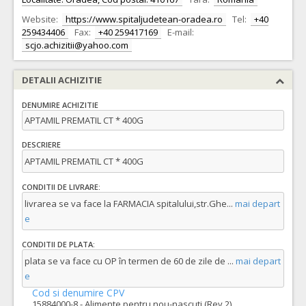
Website:
https://www.spitaljudetean-oradea.ro
Tel:
+40
259434406
Fax:
+40 259417169
E-mail:
scjo.achizitii@yahoo.com
DETALII ACHIZITIE
DENUMIRE ACHIZITIE
APTAMIL PREMATIL CT * 400G
DESCRIERE
APTAMIL PREMATIL CT * 400G
CONDITII DE LIVRARE:
livrarea se va face la FARMACIA spitalului,str.Ghe
...
mai depart
e
CONDITII DE PLATA:
plata se va face cu OP în termen de 60 de zile de
...
mai depart
e
Cod si denumire CPV
15884000-8 - Alimente pentru nou-nascuti (Rev.2)