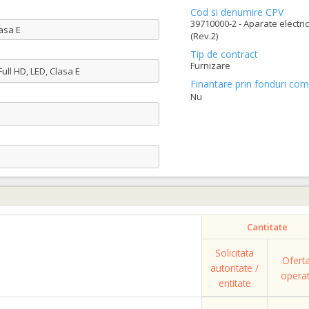
Cod si denumire CPV
39710000-2 - Aparate electri
lasa E
(Rev.2)
Tip de contract
Furnizare
ull HD, LED, Clasa E
Finantare prin fonduri com
Nu
e
Cantitate
Solicitata
Ofert
autoritate /
opera
entitate