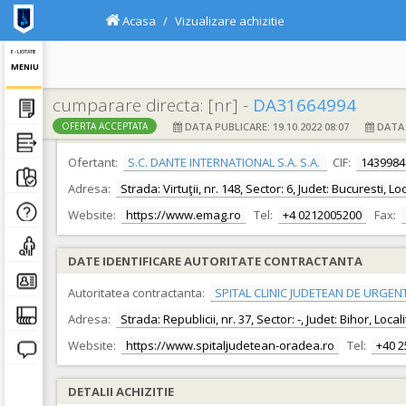
Acasa
Vizualizare achizitie
E - LICITATIE
MENIU
cumparare directa: [nr] -
DA31664994
DATA PUBLICARE: 19.10.2022 08:07
DATA F
OFERTA ACCEPTATA
DATE IDENTIFICARE OFERTANT
Ofertant:
S.C. DANTE INTERNATIONAL S.A. S.A.
CIF:
1439984
Adresa:
Strada: Virtuţii, nr. 148, Sector: 6, Judet: Bucuresti, L
Website:
https://www.emag.ro
Tel:
+4 0212005200
Fax:
DATE IDENTIFICARE AUTORITATE CONTRACTANTA
Autoritatea contractanta:
SPITAL CLINIC JUDETEAN DE URGEN
Adresa:
Strada: Republicii, nr. 37, Sector: -, Judet: Bihor, Loc
Website:
https://www.spitaljudetean-oradea.ro
Tel:
+40 
DETALII ACHIZITIE