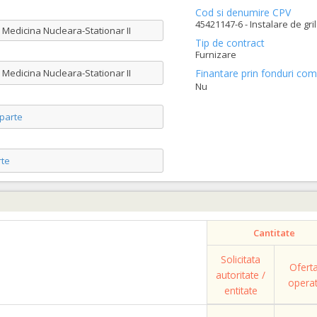
Cod si denumire CPV
45421147-6 - Instalare de gril
a Medicina Nucleara-Stationar II
Tip de contract
Furnizare
a Medicina Nucleara-Stationar II
Finantare prin fonduri com
Nu
parte
te
Cantitate
Solicitata
Ofert
autoritate /
opera
entitate