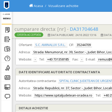
Acasa
Vizualizare achizitie
E - LICITATIE
MENIU
cumparare directa: [nr] -
DA31704648
DATA PUBLICARE: 24.10.2022 13:16
DATA F
OFERTA ACCEPTATA
DATE IDENTIFICARE OFERTANT
Ofertant:
S.C. AMINALUX S.R.L.
CIF:
35244709
Adresa:
Strada: Menumorut, nr. 39, Sector: -, Judet: Bihor, Lo
Website:
-
Tel:
+40 731358185
Fax:
-
E-mail:
remus@k
DATE IDENTIFICARE AUTORITATE CONTRACTANTA
Autoritatea contractanta:
SPITAL CLINIC JUDETEAN DE URGEN
Adresa:
Strada: Republicii, nr. 37, Sector: -, Judet: Bihor, Loc
Website:
https://www.spitaljudetean-oradea.ro
Tel:
+40 
DETALII ACHIZITIE