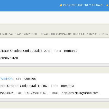
INREGISTRARE / RECUPERARE
INALIZARE: 24.10.2022 13:31
VALOARE CUMPARARE DIRECTA: 31.822,03 RON (6.
calitate: Oradea, Cod postal: 410013
Tara:
Romania
ronovest.ro
TA BIHOR
CIF:
4208498
alitate: Oradea, Cod postal: 410167
Tara:
Romania
259434406
Fax:
+40 259417169
E-mail:
scjo.achizitii@yahoo.com