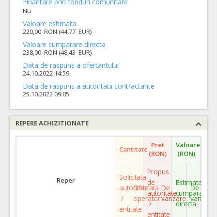
Finantare prin fonduri comunitare
Nu
Valoare estimata
220,00 RON (44,77 EUR)
Valoare cumparare directa
238,00 RON (48,43 EUR)
Data de raspuns a ofertantului
24.10.2022 14:59
Data de raspuns a autoritatii contractante
25.10.2022 09:05
REPERE ACHIZITIONATE
Pret
Valoare
Cantitate
(RON)
(RON)
Propus
Solicitata
Reper
de
Estimata
autoritate
Ofertata
De
De
autoritate
cumparare
/
operator
vanzare
vanzare
/
directa
entitate
entitate