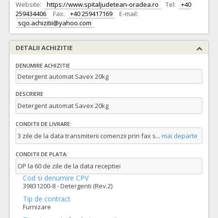
Website:
https://www.spitaljudetean-oradea.ro
Tel:
+40
259434406
Fax:
+40 259417169
E-mail:
scjo.achizitii@yahoo.com
DETALII ACHIZITIE
DENUMIRE ACHIZITIE
Detergent automat Savex 20kg
DESCRIERE
Detergent automat Savex 20kg
CONDITII DE LIVRARE:
3 zile de la data transmiterii comenzii prin fax s
...
mai departe
CONDITII DE PLATA:
OP la 60 de zile de la data receptiei
Cod si denumire CPV
39831200-8 - Detergenti (Rev.2)
Tip de contract
Furnizare