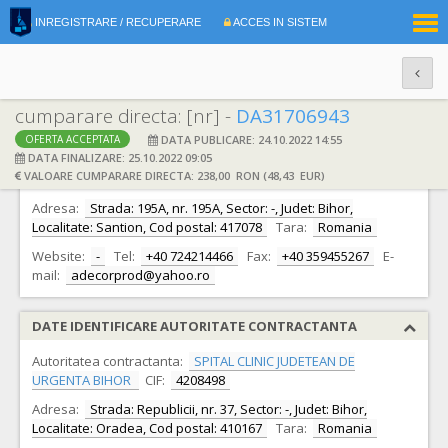
|
INREGISTRARE / RECUPERARE
ACCES IN SISTEM
RO
EN
cumparare directa: [nr] -
DA31706943
DATA PUBLICARE: 24.10.2022 14:55
OFERTA ACCEPTATA
DATE IDENTIFICARE OFERTANT
DATA FINALIZARE: 25.10.2022 09:05
VALOARE CUMPARARE DIRECTA: 238,00 RON (48,43 EUR)
Ofertant:
S.C. ADECOR PROD S.R.L.
CIF:
28493251
Adresa:
Strada: 195A, nr. 195A, Sector: -, Judet: Bihor,
Localitate: Santion, Cod postal: 417078
Tara:
Romania
Website:
-
Tel:
+40 724214466
Fax:
+40 359455267
E-
mail:
adecorprod@yahoo.ro
DATE IDENTIFICARE AUTORITATE CONTRACTANTA
Autoritatea contractanta:
SPITAL CLINIC JUDETEAN DE
URGENTA BIHOR
CIF:
4208498
Adresa:
Strada: Republicii, nr. 37, Sector: -, Judet: Bihor,
Localitate: Oradea, Cod postal: 410167
Tara:
Romania