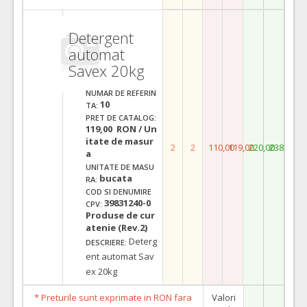
Detergent
automat
Savex 20kg
NUMAR DE REFERIN
10
TA:
PRET DE CATALOG:
119,00 RON / Un
itate de masur
2
2
110,00
119,00
220,00
238,00
a
UNITATE DE MASU
bucata
RA:
COD SI DENUMIRE
39831240-0
CPV:
Produse de cur
atenie (Rev.2)
Deterg
DESCRIERE:
ent automat Sav
ex 20kg
* Preturile sunt exprimate in RON fara
Valori