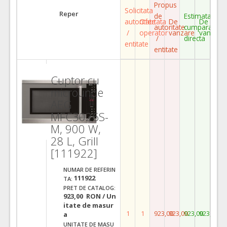
Propus
Solicitata
Reper
de
Estimata
autoritate
Ofertata
De
De
autoritate
cumparare
/
operator
vanzare
vanzare
/
directa
entitate
entitate
Cuptor cu
microunde
AEG
MFC3026S-
M, 900 W,
28 L, Grill
[111922]
NUMAR DE REFERIN
111922
TA:
PRET DE CATALOG:
923,00 RON / Un
itate de masur
1
1
923,00
923,00
923,00
923,00
a
UNITATE DE MASU