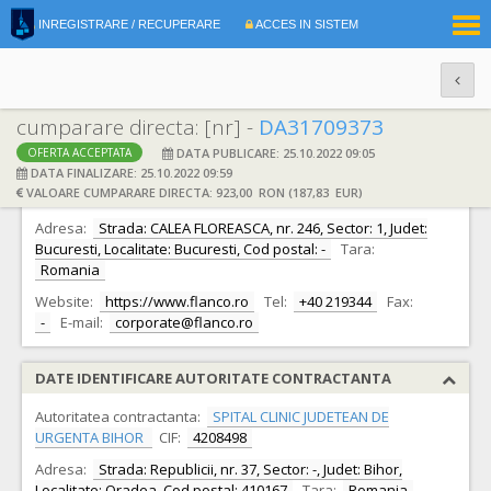
|
INREGISTRARE / RECUPERARE
ACCES IN SISTEM
RO
EN
cumparare directa: [nr] -
DA31709373
DATA PUBLICARE: 25.10.2022 09:05
OFERTA ACCEPTATA
DATE IDENTIFICARE OFERTANT
DATA FINALIZARE: 25.10.2022 09:59
VALOARE CUMPARARE DIRECTA: 923,00 RON (187,83 EUR)
Ofertant:
S.C. FLANCO RETAIL S.A.
CIF:
27698631
Adresa:
Strada: CALEA FLOREASCA, nr. 246, Sector: 1, Judet:
Bucuresti, Localitate: Bucuresti, Cod postal: -
Tara:
Romania
Website:
https://www.flanco.ro
Tel:
+40 219344
Fax:
-
E-mail:
corporate@flanco.ro
DATE IDENTIFICARE AUTORITATE CONTRACTANTA
Autoritatea contractanta:
SPITAL CLINIC JUDETEAN DE
URGENTA BIHOR
CIF:
4208498
Adresa:
Strada: Republicii, nr. 37, Sector: -, Judet: Bihor,
Localitate: Oradea, Cod postal: 410167
Tara:
Romania