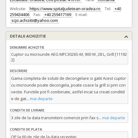
Website:
https://www.spitaljudetean-oradea.ro
Tel:
+40
259434406
Fax:
+40 259417169
E-mail:
scjo.achizitii@yahoo.com
DETALII ACHIZITIE
DENUMIRE ACHIZITIE
Cuptor cu microunde AEG MFC3026S-M, 900 W, 28 L, Grill [11192
2]
DESCRIERE
Gama completa de solutii de decongelare si gatit Acest cuptor
cu microunde poate decongela, poate coace la grill si prin con
vectie. Functiile pot fi combinate, astfel incat sa creati conditiil
e de gat
...
mai departe
CONDITII DE LIVRARE:
3 zile de la data transmiterii comenzii prin fax s
...
mai departe
CONDITII DE PLATA:
OP la 60 de zile de la data receptiei