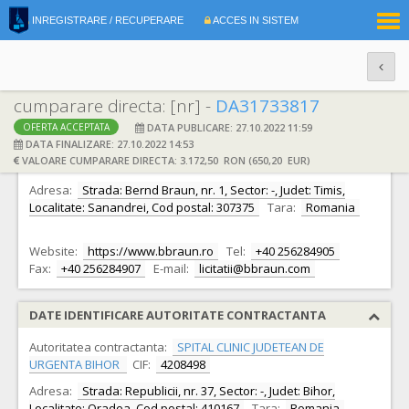
|
INREGISTRARE / RECUPERARE
ACCES IN SISTEM
RO
EN
cumparare directa: [nr] -
DA31733817
DATA PUBLICARE: 27.10.2022 11:59
OFERTA ACCEPTATA
DATE IDENTIFICARE OFERTANT
DATA FINALIZARE: 27.10.2022 14:53
VALOARE CUMPARARE DIRECTA: 3.172,50 RON (650,20 EUR)
Ofertant:
S.C. B.BRAUN MEDICAL S.R.L.
CIF:
11080242
Adresa:
Strada: Bernd Braun, nr. 1, Sector: -, Judet: Timis,
Localitate: Sanandrei, Cod postal: 307375
Tara:
Romania
Website:
https://www.bbraun.ro
Tel:
+40 256284905
Fax:
+40 256284907
E-mail:
licitatii@bbraun.com
DATE IDENTIFICARE AUTORITATE CONTRACTANTA
Autoritatea contractanta:
SPITAL CLINIC JUDETEAN DE
URGENTA BIHOR
CIF:
4208498
Adresa:
Strada: Republicii, nr. 37, Sector: -, Judet: Bihor,
Localitate: Oradea, Cod postal: 410167
Tara:
Romania