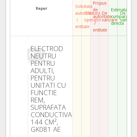
Propus
Solicitata
Reper
de
Estimata
autoritate
Ofertata
De
De
autoritate
cumparare
/
operator
vanzare
vanzare
/
directa
entitate
entitate
ELECTROD
NEUTRU
PENTRU
ADULTI,
PENTRU
UNITATI CU
FUNCTIE
REM,
SUPRAFATA
CONDUCTIVA
144 CM²,
GK081 AE