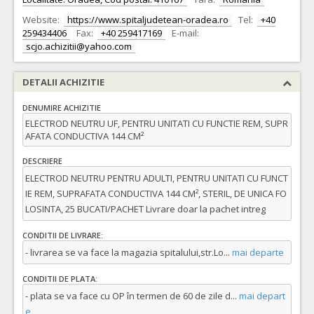
Website:
https://www.spitaljudetean-oradea.ro
Tel:
+40
259434406
Fax:
+40 259417169
E-mail:
scjo.achizitii@yahoo.com
DETALII ACHIZITIE
DENUMIRE ACHIZITIE
ELECTROD NEUTRU UF, PENTRU UNITATI CU FUNCTIE REM, SUPR
AFATA CONDUCTIVA 144 CM²
DESCRIERE
ELECTROD NEUTRU PENTRU ADULTI, PENTRU UNITATI CU FUNCT
IE REM, SUPRAFATA CONDUCTIVA 144 CM², STERIL, DE UNICA FO
LOSINTA, 25 BUCATI/PACHET Livrare doar la pachet intreg
CONDITII DE LIVRARE:
- livrarea se va face la magazia spitalului,str.Lo
...
mai departe
CONDITII DE PLATA:
- plata se va face cu OP în termen de 60 de zile d
...
mai depart
e