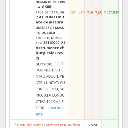
NUMAR DE REFERIN
GK081
TA:
450
450
7,05
7,05
3.172,50
3.172,50
PRET DE CATALOG:
7,43 RON / Unit
ate de masura
UNITATE DE MASU
bucata
RA:
COD SI DENUMIRE
33169000-2 I
CPV:
nstrumente ch
irurgicale (Rev.
2)
ELECT
DESCRIERE:
ROD NEUTRU PE
NTRU ADULTI, PE
NTRU UNITATI CU
FUNCTIE REM, SU
PRAFATA CONDU
CTIVA 144 CM², S
TERIL,
...
mai dep
arte
* Preturile sunt exprimate in RON fara
Valori