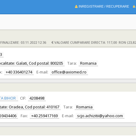
INREGISTRARE / RECUPERARE
INALIZARE: 03.11.2022 12:36
VALOARE CUMPARARE DIRECTA: 117,00 RON (23,8
3
Localitate: Galati, Cod postal: 800205
Tara:
Romania
x:
+40 336401274
E-mail:
office@axiomed.ro
TA BIHOR
CIF:
4208498
alitate: Oradea, Cod postal: 410167
Tara:
Romania
259434406
Fax:
+40 259417169
E-mail:
scjo.achizitii@yahoo.com