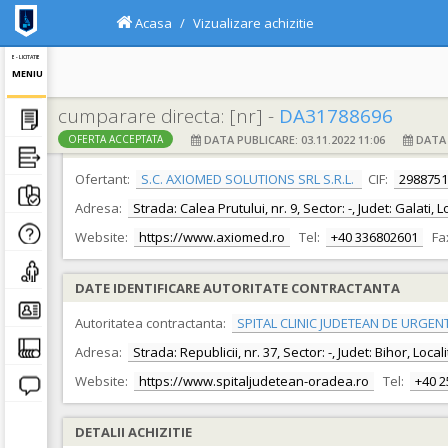
Acasa
Vizualizare achizitie
E - LICITATIE
MENIU
cumparare directa: [nr] -
DA31788696
DATA PUBLICARE: 03.11.2022 11:06
DATA F
OFERTA ACCEPTATA
DATE IDENTIFICARE OFERTANT
Ofertant:
S.C. AXIOMED SOLUTIONS SRL S.R.L.
CIF:
2988751
Adresa:
Strada: Calea Prutului, nr. 9, Sector: -, Judet: Galati, 
Website:
https://www.axiomed.ro
Tel:
+40 336802601
Fa
DATE IDENTIFICARE AUTORITATE CONTRACTANTA
Autoritatea contractanta:
SPITAL CLINIC JUDETEAN DE URGEN
Adresa:
Strada: Republicii, nr. 37, Sector: -, Judet: Bihor, Loc
Website:
https://www.spitaljudetean-oradea.ro
Tel:
+40 
DETALII ACHIZITIE