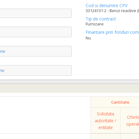
Cod si denumire CPV
33124131-2 - Benzi reactive (
Tip de contract
Furnizare
Finantare prin fonduri com
Nu
rte
te
Cantitate
Solicitata
Ofert
autoritate /
opera
entitate