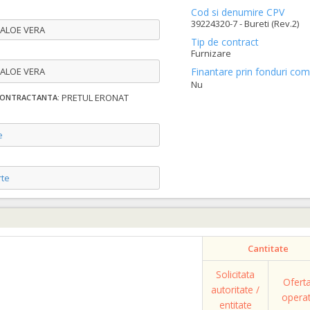
Cod si denumire CPV
39224320-7 - Bureti (Rev.2)
 ALOE VERA
Tip de contract
Furnizare
 ALOE VERA
Finantare prin fonduri com
Nu
PRETUL ERONAT
 CONTRACTANTA:
e
te
Cantitate
Solicitata
Ofert
autoritate /
opera
entitate