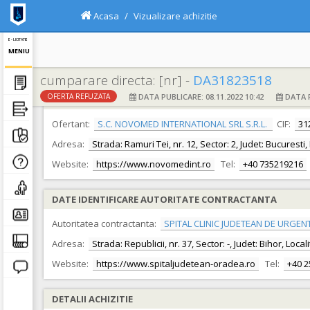
Acasa
Vizualizare achizitie
E - LICITATIE
MENIU
cumparare directa: [nr] -
DA31823518
DATA PUBLICARE: 08.11.2022 10:42
DATA F
OFERTA REFUZATA
DATE IDENTIFICARE OFERTANT
Ofertant:
S.C. NOVOMED INTERNATIONAL SRL S.R.L.
CIF:
31
Adresa:
Strada: Ramuri Tei, nr. 12, Sector: 2, Judet: Bucuresti
Website:
https://www.novomedint.ro
Tel:
+40 735219216
DATE IDENTIFICARE AUTORITATE CONTRACTANTA
Autoritatea contractanta:
SPITAL CLINIC JUDETEAN DE URGEN
Adresa:
Strada: Republicii, nr. 37, Sector: -, Judet: Bihor, Loc
Website:
https://www.spitaljudetean-oradea.ro
Tel:
+40 
DETALII ACHIZITIE