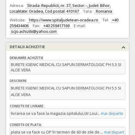
Adresa:
Strada: Republicii, nr. 37, Sector: -, Judet: Bihor,
Localitate: Oradea, Cod postal: 410167
Tara:
Romania
Website:
https://www.spitaljudetean-oradea.ro
Tel:
+40
259434406
Fax:
+40 259417169
E-mail:
scjo.achizitii@yahoo.com
DETALII ACHIZITIE
DENUMIRE ACHIZITIE
BURETE IGIENIC MEDICAL CU SAPUN DERMATOLOGIC PH 5.5 SI
ALOE VERA
DESCRIERE
BURETE IGIENIC MEDICAL CU SAPUN DERMATOLOGIC PH 5.5 SI
ALOE VERA
CONDITII DE LIVRARE:
livrarea se va face la magazia spitalului,str.Loui
...
mai departe
CONDITII DE PLATA:
plata se va face cu OP în termen de 60 de zile de
...
mai depart