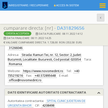
|
INREGISTRARE / RECUPERARE
ACCES IN SISTEM
RO
EN
cumparare directa: [nr] -
DA31829656
DATA PUBLICARE: 08.11.2022 14:12
OFERTA ACCEPTATA
DATE IDENTIFICARE OFERTANT
DATA FINALIZARE: 08.11.2022 14:25
VALOARE CUMPARARE DIRECTA: 1.728,00 RON (353,58 EUR)
Ofertant:
S.C. NOVOMED INTERNATIONAL SRL S.R.L.
CIF:
31266046
Adresa:
Strada: Ramuri Tei, nr. 12, Sector: 2, Judet:
Bucuresti, Localitate: Bucuresti, Cod postal: 020354
Tara:
Romania
Website:
https://www.novomedint.ro
Tel:
+40
735219216
Fax:
+40 372895648
E-mail:
office@novomedint.ro
DATE IDENTIFICARE AUTORITATE CONTRACTANTA
Autoritatea contractanta:
SPITAL CLINIC JUDETEAN DE
URGENTA BIHOR
CIF:
4208498