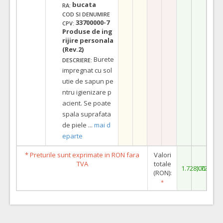
bucata
RA:
COD SI DENUMIRE
33700000-7
CPV:
Produse de ing
rijire personala
(Rev.2)
Burete
DESCRIERE:
impregnat cu sol
utie de sapun pe
ntru igienizare p
acient. Se poate
spala suprafata
de piele
...
mai d
eparte
* Preturile sunt exprimate in RON fara
Valori
TVA
totale
1.728,00
1.728,00
(RON):
*