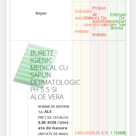
Propus
Solicitata
Reper
de
Estimata
autoritate
Ofertata
De
De
autoritate
cumparare
/
operator
vanzare
vanzare
/
directa
entitate
entitate
BURETE
IGIENIC
MEDICAL CU
SAPUN
DERMATOLOGIC
PH 5.5 SI
ALOE VERA
NUMAR DE REFERIN
ALS
TA:
PRET DE CATALOG:
0,80 RON / Unit
ate de masura
2400
2400
0,72
0,72
1.728,00
1.728,00
UNITATE DE MASU