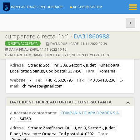
|
INREGISTRARE / RECUPERARE
ACCES IN SISTEM
RO
EN
cumparare directa: [nr] -
DA31860988
DATA PUBLICARE: 11.11.2022 09:39
OFERTA ACCEPTATA
DATE IDENTIFICARE OFERTANT
DATA FINALIZARE: 11.11.2022 10:16
VALOARE CUMPARARE DIRECTA: 8.772,20 RON (1.793,21 EUR)
Ofertant:
S.C. CHIMWEST S.R.L.
CIF:
23764546
Adresa:
Strada: Scolii, nr. 308, Sector: -, Judet: Hunedoara,
Localitate: Soimus, Cod postal: 337450
Tara:
Romania
Website:
-
Tel:
+40 756020795
Fax:
+40 354105236
E-
mail:
chimwest@gmail.com
DATE IDENTIFICARE AUTORITATE CONTRACTANTA
Autoritatea contractanta:
COMPANIA DE APA ORADEA S.A.
CIF:
54760
Adresa:
Strada: Zamfirescu Duiliu, nr. 3, Sector: -, Judet:
Bihor, Localitate: Oradea, Cod postal: 410202
Tara:
Romania