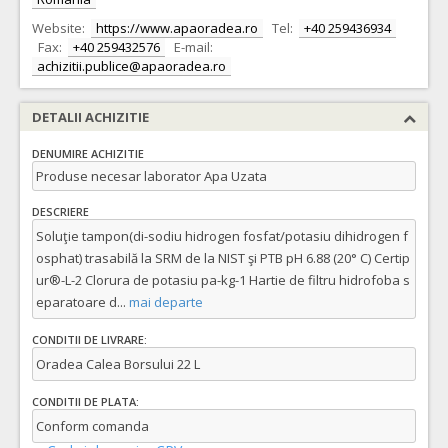
Website:
https://www.apaoradea.ro
Tel:
+40 259436934
Fax:
+40 259432576
E-mail:
achizitii.publice@apaoradea.ro
DETALII ACHIZITIE
DENUMIRE ACHIZITIE
Produse necesar laborator Apa Uzata
DESCRIERE
Soluţie tampon(di-sodiu hidrogen fosfat/potasiu dihidrogen f
osphat) trasabilă la SRM de la NIST şi PTB pH 6.88 (20° C) Certip
ur®-L-2 Clorura de potasiu pa-kg-1 Hartie de filtru hidrofoba s
eparatoare d
...
mai departe
CONDITII DE LIVRARE:
Oradea Calea Borsului 22 L
CONDITII DE PLATA:
Conform comanda