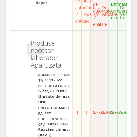
Solicitata
Reper
de
Estimata
autoritate
Ofertata
De
De
autoritate
cumparare
/
operator
vanzare
vanzare
/
directa
entitate
entitate
Produse
necesar
laborator
Apa Uzata
NUMAR DE REFERIN
11112022
TA:
PRET DE CATALOG:
8.772,20 RON /
Unitate de mas
ura
UNITATE DE MASU
1
1
8.772,20
8.772,20
8.772,20
8.772,20
set
RA:
COD SI DENUMIRE
33696300-8
CPV:
Reactivi chimici
(Rev.2)