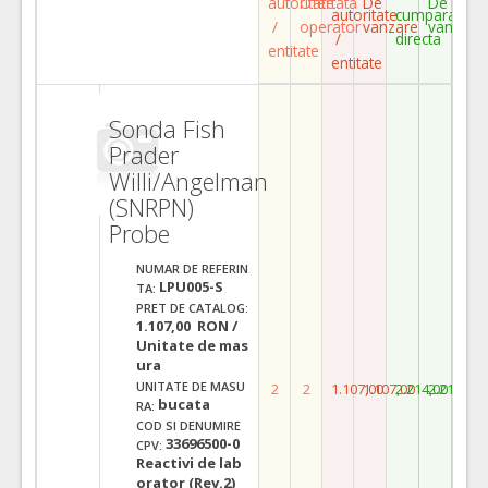
autoritate
Ofertata
De
De
autoritate
cumparare
/
operator
vanzare
vanzare
/
directa
entitate
entitate
Sonda Fish
Prader
Willi/Angelman
(SNRPN)
Probe
NUMAR DE REFERIN
LPU005-S
TA:
PRET DE CATALOG:
1.107,00 RON /
Unitate de mas
ura
UNITATE DE MASU
2
2
1.107,00
1.107,00
2.214,00
2.214,00
bucata
RA:
COD SI DENUMIRE
33696500-0
CPV:
Reactivi de lab
orator (Rev.2)