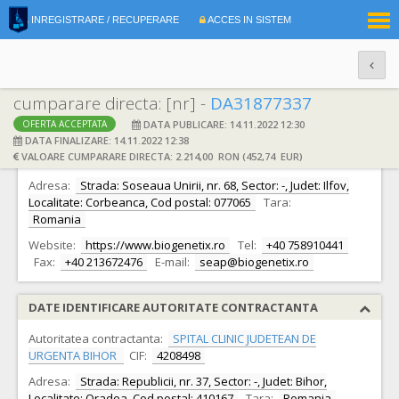
|
INREGISTRARE / RECUPERARE
ACCES IN SISTEM
RO
EN
cumparare directa: [nr] -
DA31877337
DATA PUBLICARE: 14.11.2022 12:30
OFERTA ACCEPTATA
DATE IDENTIFICARE OFERTANT
DATA FINALIZARE: 14.11.2022 12:38
VALOARE CUMPARARE DIRECTA: 2.214,00 RON (452,74 EUR)
Ofertant:
S.C. BIOGENETIX S.R.L. S.R.L.
CIF:
15845119
Adresa:
Strada: Soseaua Unirii, nr. 68, Sector: -, Judet: Ilfov,
Localitate: Corbeanca, Cod postal: 077065
Tara:
Romania
Website:
https://www.biogenetix.ro
Tel:
+40 758910441
Fax:
+40 213672476
E-mail:
seap@biogenetix.ro
DATE IDENTIFICARE AUTORITATE CONTRACTANTA
Autoritatea contractanta:
SPITAL CLINIC JUDETEAN DE
URGENTA BIHOR
CIF:
4208498
Adresa:
Strada: Republicii, nr. 37, Sector: -, Judet: Bihor,
Localitate: Oradea, Cod postal: 410167
Tara:
Romania