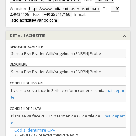
Website:
https://www.spitaljudetean-oradea.ro
Tel:
+40
259434406
Fax:
+40 259417169
E-mail:
scjo.achizitii@yahoo.com
DETALII ACHIZITIE
DENUMIRE ACHIZITIE
Sonda Fish Prader Willi/Angelman (SNRPN) Probe
DESCRIERE
Sonda Fish Prader Willi/Angelman (SNRPN) Probe
CONDITII DE LIVRARE:
Livrarea se va face in 3 zile conform comenzii emi
...
mai depar
te
CONDITII DE PLATA:
Plata se va face cu OP in termen de 60 de zile de
...
mai depart
e
Cod si denumire CPV
33696300-8 - Reactivi chimici (Rev.2)