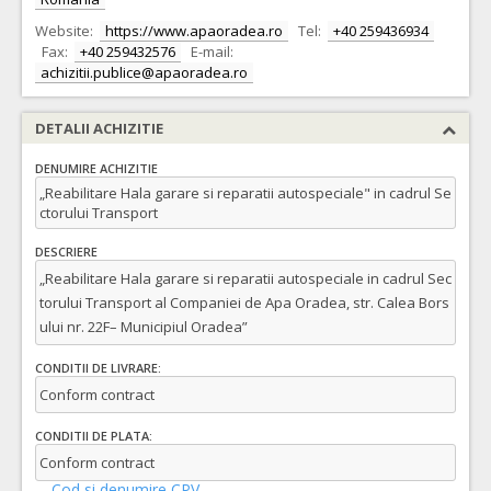
Website:
https://www.apaoradea.ro
Tel:
+40 259436934
Fax:
+40 259432576
E-mail:
achizitii.publice@apaoradea.ro
DETALII ACHIZITIE
DENUMIRE ACHIZITIE
„Reabilitare Hala garare si reparatii autospeciale" in cadrul Se
ctorului Transport
DESCRIERE
„Reabilitare Hala garare si reparatii autospeciale in cadrul Sec
torului Transport al Companiei de Apa Oradea, str. Calea Bors
ului nr. 22F– Municipiul Oradea”
CONDITII DE LIVRARE:
Conform contract
CONDITII DE PLATA:
Conform contract
Cod si denumire CPV