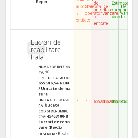
Reper
de
Estimata
autoritate
Ofertata
De
De
autoritate
cumparare
/
operator
vanzare
vanzare
/
directa
entitate
entitate
Lucrari de
reabilitare
hala
NUMAR DE REFERIN
10
TA:
PRET DE CATALOG:
655.916,54 RON
/ Unitate de ma
sura
UNITATE DE MASU
1
1
655.916,54
655.916,54
655.916,54
655.916,
bucata
RA:
COD SI DENUMIRE
45453100-8
CPV:
Lucrari de reno
vare (Rev.2)
Reabili
DESCRIERE: