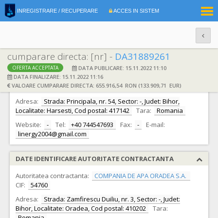
|
INREGISTRARE / RECUPERARE
ACCES IN SISTEM
RO
EN
cumparare directa: [nr] -
DA31889261
DATA PUBLICARE: 15.11.2022 11:10
OFERTA ACCEPTATA
DATE IDENTIFICARE OFERTANT
DATA FINALIZARE: 15.11.2022 11:16
VALOARE CUMPARARE DIRECTA: 655.916,54 RON (133.909,71 EUR)
Ofertant:
S.C. LINERGY SRL S.R.L.
CIF:
16766390
Adresa:
Strada: Principala, nr. 54, Sector: -, Judet: Bihor,
Localitate: Harsesti, Cod postal: 417142
Tara:
Romania
Website:
-
Tel:
+40 744547693
Fax:
-
E-mail:
linergy2004@gmail.com
DATE IDENTIFICARE AUTORITATE CONTRACTANTA
Autoritatea contractanta:
COMPANIA DE APA ORADEA S.A.
CIF:
54760
Adresa:
Strada: Zamfirescu Duiliu, nr. 3, Sector: -, Judet:
Bihor, Localitate: Oradea, Cod postal: 410202
Tara:
Romania