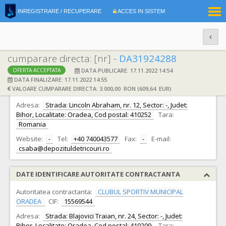
|
INREGISTRARE / RECUPERARE
ACCES IN SISTEM
RO
EN
cumparare directa: [nr] -
DA31924288
DATA PUBLICARE: 17.11.2022 14:54
OFERTA ACCEPTATA
DATE IDENTIFICARE OFERTANT
DATA FINALIZARE: 17.11.2022 14:55
VALOARE CUMPARARE DIRECTA: 3.000,00 RON (609,64 EUR)
Ofertant:
S.C. Lincoln Trade S.R.L.
CIF:
31002516
Adresa:
Strada: Lincoln Abraham, nr. 12, Sector: -, Judet:
Bihor, Localitate: Oradea, Cod postal: 410252
Tara:
Romania
Website:
-
Tel:
+40 740043577
Fax:
-
E-mail:
csaba@depozituldetricouri.ro
DATE IDENTIFICARE AUTORITATE CONTRACTANTA
Autoritatea contractanta:
CLUBUL SPORTIV MUNICIPAL
ORADEA
CIF:
15569544
Adresa:
Strada: Blajovici Traian, nr. 24, Sector: -, Judet:
Bihor, Localitate: Oradea, Cod postal: 410209
Tara: