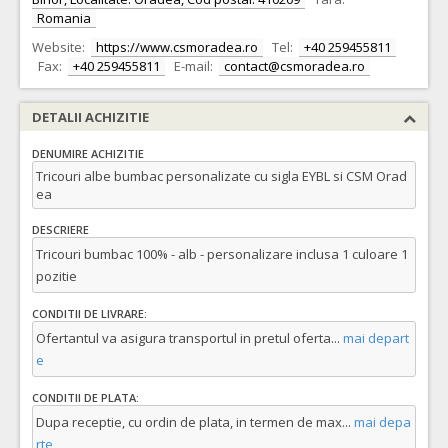
Romania
Website:
https://www.csmoradea.ro
Tel:
+40 259455811
Fax:
+40 259455811
E-mail:
contact@csmoradea.ro
DETALII ACHIZITIE
DENUMIRE ACHIZITIE
Tricouri albe bumbac personalizate cu sigla EYBL si CSM Orad
ea
DESCRIERE
Tricouri bumbac 100% - alb - personalizare inclusa 1 culoare 1
pozitie
CONDITII DE LIVRARE:
Ofertantul va asigura transportul in pretul oferta
...
mai depart
e
CONDITII DE PLATA:
Dupa receptie, cu ordin de plata, in termen de max
...
mai depa
rte