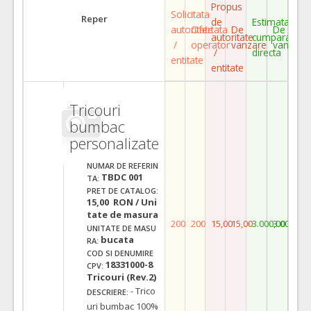
Propus
Solicitata
Reper
de
Estimata
autoritate
Ofertata
De
De
autoritate
cumparare
/
operator
vanzare
vanzare
/
directa
entitate
entitate
Tricouri
bumbac
personalizate
NUMAR DE REFERIN
TBDC 001
TA:
PRET DE CATALOG:
15,00 RON / Uni
tate de masura
200
200
15,00
15,00
3.000,00
3.000,00
UNITATE DE MASU
bucata
RA:
COD SI DENUMIRE
18331000-8
CPV:
Tricouri (Rev.2)
- Trico
DESCRIERE:
uri bumbac 100%