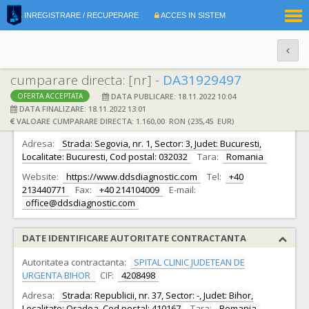
|
INREGISTRARE / RECUPERARE
ACCES IN SISTEM
RO
EN
cumparare directa: [nr] -
DA31929497
DATA PUBLICARE: 18.11.2022 10:04
OFERTA ACCEPTATA
DATE IDENTIFICARE OFERTANT
DATA FINALIZARE: 18.11.2022 13:01
VALOARE CUMPARARE DIRECTA: 1.160,00 RON (235,45 EUR)
Ofertant:
S.C. DDS Diagnostic S.R.L.
CIF:
14688172
Adresa:
Strada: Segovia, nr. 1, Sector: 3, Judet: Bucuresti,
Localitate: Bucuresti, Cod postal: 032032
Tara:
Romania
Website:
https://www.ddsdiagnostic.com
Tel:
+40
213440771
Fax:
+40 214104009
E-mail:
office@ddsdiagnostic.com
DATE IDENTIFICARE AUTORITATE CONTRACTANTA
Autoritatea contractanta:
SPITAL CLINIC JUDETEAN DE
URGENTA BIHOR
CIF:
4208498
Adresa:
Strada: Republicii, nr. 37, Sector: -, Judet: Bihor,
Localitate: Oradea, Cod postal: 410167
Tara:
Romania