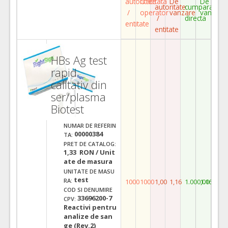
autoritate
Ofertata
De
De
autoritate
cumparare
/
operator
vanzare
vanzare
/
directa
entitate
entitate
HBs Ag test
rapid
calitativ din
ser/plasma
Biotest
NUMAR DE REFERIN
00000384
TA:
PRET DE CATALOG:
1,33 RON / Unit
ate de masura
UNITATE DE MASU
test
RA:
1000
1000
1,00
1,16
1.000,00
1.160,00
COD SI DENUMIRE
33696200-7
CPV:
Reactivi pentru
analize de san
ge (Rev.2)