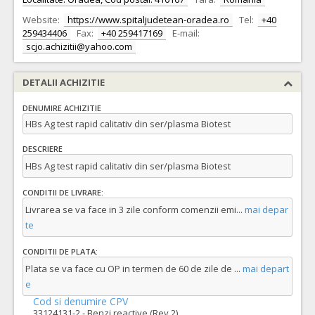
Website:
https://www.spitaljudetean-oradea.ro
Tel:
+40
259434406
Fax:
+40 259417169
E-mail:
scjo.achizitii@yahoo.com
DETALII ACHIZITIE
DENUMIRE ACHIZITIE
HBs Ag test rapid calitativ din ser/plasma Biotest
DESCRIERE
HBs Ag test rapid calitativ din ser/plasma Biotest
CONDITII DE LIVRARE:
Livrarea se va face in 3 zile conform comenzii emi
...
mai depar
te
CONDITII DE PLATA:
Plata se va face cu OP in termen de 60 de zile de
...
mai depart
e
Cod si denumire CPV
33124131-2 - Benzi reactive (Rev.2)