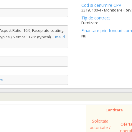
Cod si denumire CPV
33195100-4 - Monitoare (Rev.
Tip de contract
Furnizare
Aspect Ratio: 16:9, Faceplate coating:
Finantare prin fonduri com
Nu
ical), Vertical: 178° (typical),
...
mai d
te
Cantitate
Solicitata
Ofert
autoritate /
opera