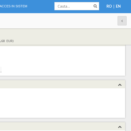
|
ACCES IN SISTEM
RO
EN
,68 EUR)
h