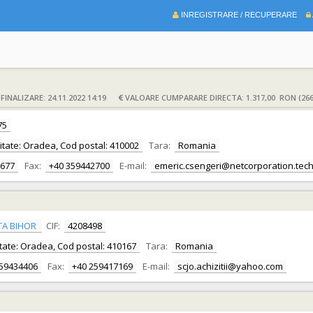
INREGISTRARE / RECUPERARE
INALIZARE: 24.11.2022 14:19
VALOARE CUMPARARE DIRECTA: 1.317,00 RON (266
75
alitate: Oradea, Cod postal: 410002
Tara:
Romania
0677
Fax:
+40 359442700
E-mail:
emeric.csengeri@netcorporation.tec
TA BIHOR
CIF:
4208498
alitate: Oradea, Cod postal: 410167
Tara:
Romania
259434406
Fax:
+40 259417169
E-mail:
scjo.achizitii@yahoo.com