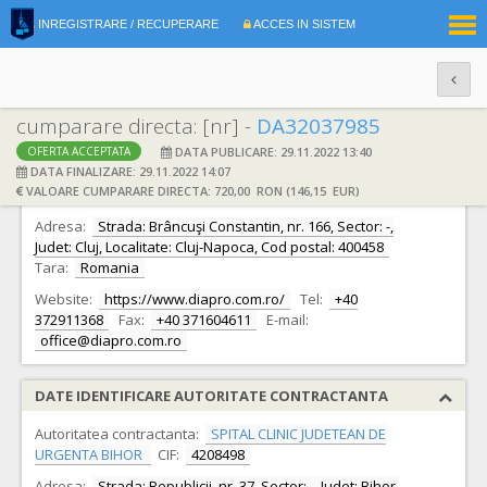
|
INREGISTRARE / RECUPERARE
ACCES IN SISTEM
RO
EN
cumparare directa: [nr] -
DA32037985
DATA PUBLICARE: 29.11.2022 13:40
OFERTA ACCEPTATA
DATE IDENTIFICARE OFERTANT
DATA FINALIZARE: 29.11.2022 14:07
VALOARE CUMPARARE DIRECTA: 720,00 RON (146,15 EUR)
Ofertant:
S.C. DIAPRO TOP S.R.L.
CIF:
32730160
Adresa:
Strada: Brâncuşi Constantin, nr. 166, Sector: -,
Judet: Cluj, Localitate: Cluj-Napoca, Cod postal: 400458
Tara:
Romania
Website:
https://www.diapro.com.ro/
Tel:
+40
372911368
Fax:
+40 371604611
E-mail:
office@diapro.com.ro
DATE IDENTIFICARE AUTORITATE CONTRACTANTA
Autoritatea contractanta:
SPITAL CLINIC JUDETEAN DE
URGENTA BIHOR
CIF:
4208498
Adresa:
Strada: Republicii, nr. 37, Sector: -, Judet: Bihor,