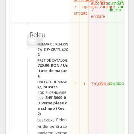
autoritate
cumparare
/
operator
vanzare
vanzare
/
directa
entitate
entitate
Releu
NUMAR DE REFERIN
DP-29.11.202
TA:
2
PRET DE CATALOG:
720,00 RON / Un
itate de masur
a
UNITATE DE MASU
1
1
720,00
720,00
720,00
720,00
bucata
RA:
COD SI DENUMIRE
34913000-0
CPV:
Diverse piese d
e schimb (Rev.
2)
Releu
DESCRIERE:
Finder pentru co
ngelator Everme