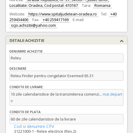
Localitate: Oradea, Cod postal: 410167
Tara:
Romania
Website:
https://www.spitaljudetean-oradea.ro
Tel:
+40
259434406
Fax:
+40 259417169
E-mail:
scjo.achizitii@yahoo.com
DETALII ACHIZITIE
DENUMIRE ACHIZITIE
Releu
DESCRIERE
Releu Finder pentru congelator Evermed 65.31
CONDITII DE LIVRARE:
10 zile calendarisitice de la transmiterea comenzi
...
mai depart
e
CONDITII DE PLATA:
60 de zile calendaristice de la livrare
Cod si denumire CPV
31221000-1 - Relee electrice (Rev.2)