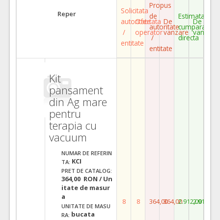
Propus
Solicitata
Reper
de
Estimata
autoritate
Ofertata
De
De
autoritate
cumparare
/
operator
vanzare
vanzare
/
directa
entitate
entitate
Kit
pansament
din Ag mare
pentru
terapia cu
vacuum
NUMAR DE REFERIN
KCI
TA:
PRET DE CATALOG:
364,00 RON / Un
itate de masur
a
8
8
364,00
364,00
2.912,00
2.912,00
UNITATE DE MASU
bucata
RA: