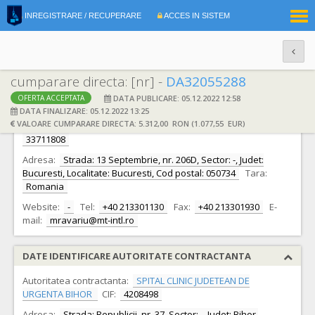
|
INREGISTRARE / RECUPERARE
ACCES IN SISTEM
RO
EN
cumparare directa: [nr] -
DA32055288
DATA PUBLICARE: 05.12.2022 12:58
OFERTA ACCEPTATA
DATE IDENTIFICARE OFERTANT
DATA FINALIZARE: 05.12.2022 13:25
VALOARE CUMPARARE DIRECTA: 5.312,00 RON (1.077,55 EUR)
Ofertant:
S.C. MEDICAL TECHNOLOGIES INFINITY S.R.L.
CIF:
33711808
Adresa:
Strada: 13 Septembrie, nr. 206D, Sector: -, Judet:
Bucuresti, Localitate: Bucuresti, Cod postal: 050734
Tara:
Romania
Website:
-
Tel:
+40 213301130
Fax:
+40 213301930
E-
mail:
mravariu@mt-intl.ro
DATE IDENTIFICARE AUTORITATE CONTRACTANTA
Autoritatea contractanta:
SPITAL CLINIC JUDETEAN DE
URGENTA BIHOR
CIF:
4208498
Adresa:
Strada: Republicii, nr. 37, Sector: -, Judet: Bihor,