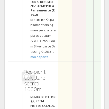
COD SI DENUMIRE
33141110-4
CPV:
Pansamente (R
ev.2)
Kit pa
DESCRIERE:
nsament din Ag
mare pentru tera
pia cu vacuum
(V.A.C. GranuFoa
m Silver Large Dr
essing Kit 26 x
...
mai departe
Recipient
colectare
secretii
1000ml
NUMAR DE REFERIN
KCI14
TA:
PRET DE CATALOG: