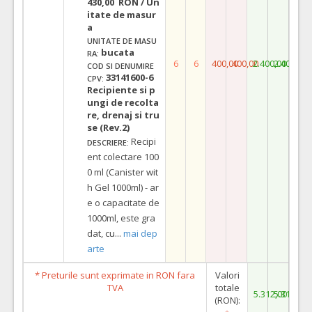
430,00 RON / Un
itate de masur
a
UNITATE DE MASU
bucata
RA:
6
6
400,00
400,00
2.400,00
2.400,00
COD SI DENUMIRE
33141600-6
CPV:
Recipiente si p
ungi de recolta
re, drenaj si tru
se (Rev.2)
Recipi
DESCRIERE:
ent colectare 100
0 ml (Canister wit
h Gel 1000ml) - ar
e o capacitate de
1000ml, este gra
dat, cu
...
mai dep
arte
* Preturile sunt exprimate in RON fara
Valori
TVA
totale
5.312,00
5.312,00
(RON):