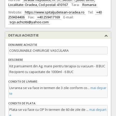
Localitate: Oradea, Cod postal: 410167
Tara:
Romania
Website:
https://www.spitaljudetean-oradea.ro
Tel:
+40
259434406
Fax:
+40 259417169
E-mail:
scjo.achizitii@yahoo.com
DETALII ACHIZITIE
DENUMIRE ACHIZITIE
CONSUMABILE CHIRURGIE VASCULARA
DESCRIERE
Kit pansament din Ag. mare pentru terapia cu vacuum - 8 BUC
Recipient cu capacitate de 1000ml - 6 BUC
CONDITII DE LIVRARE:
Livrarea se va face in termen de 3 zile conform co
...
mai depar
te
CONDITII DE PLATA:
Plata se va face cu OP în termen de 60 de zile de
...
mai depart
e