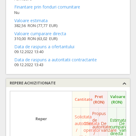
Finantare prin fonduri comunitare
Nu
Valoare estimata
382,56 RON (77,77 EUR)
Valoare cumparare directa
310,00 RON (63,02 EUR)
Data de raspuns a ofertantului
09.12.2022 13:40
Data de raspuns a autoritatii contractante
09.12.2022 13:43
REPERE ACHIZITIONATE
Pret
Valoare
Cantitate
(RON)
(RON)
Propus
Solicitata
Reper
de
Estimata
autoritate
Ofertata
De
De
autoritate
cumparare
/
operator
vanzare
vanzare
/
directa