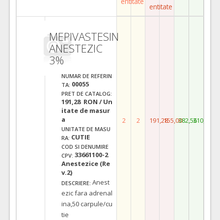
entitate
entitate
MEPIVASTESIN
ANESTEZIC
3%
NUMAR DE REFERIN
00055
TA:
PRET DE CATALOG:
191,28 RON / Un
itate de masur
a
2
2
191,28
155,00
382,56
310,00
UNITATE DE MASU
CUTIE
RA:
COD SI DENUMIRE
33661100-2
CPV:
Anestezice (Re
v.2)
Anest
DESCRIERE:
ezic fara adrenal
ina,50 carpule/cu
tie