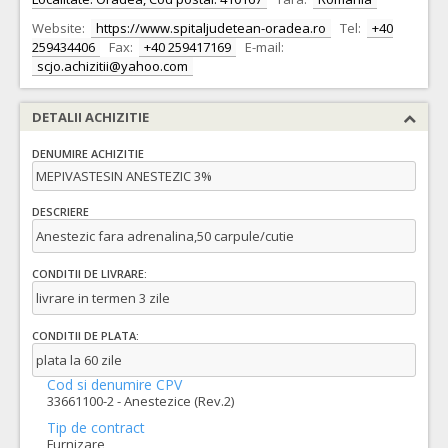
Website:
https://www.spitaljudetean-oradea.ro
Tel:
+40
259434406
Fax:
+40 259417169
E-mail:
scjo.achizitii@yahoo.com
DETALII ACHIZITIE
DENUMIRE ACHIZITIE
MEPIVASTESIN ANESTEZIC 3%
DESCRIERE
Anestezic fara adrenalina,50 carpule/cutie
CONDITII DE LIVRARE:
livrare in termen 3 zile
CONDITII DE PLATA:
plata la 60 zile
Cod si denumire CPV
33661100-2 - Anestezice (Rev.2)
Tip de contract
Furnizare