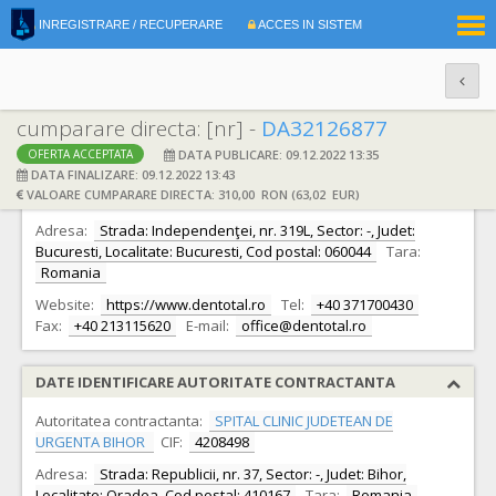
|
INREGISTRARE / RECUPERARE
ACCES IN SISTEM
RO
EN
cumparare directa: [nr] -
DA32126877
DATA PUBLICARE: 09.12.2022 13:35
OFERTA ACCEPTATA
DATE IDENTIFICARE OFERTANT
DATA FINALIZARE: 09.12.2022 13:43
VALOARE CUMPARARE DIRECTA: 310,00 RON (63,02 EUR)
Ofertant:
S.C. Dentotal Protect S.R.L. S.R.L.
CIF:
6812309
Adresa:
Strada: Independenţei, nr. 319L, Sector: -, Judet:
Bucuresti, Localitate: Bucuresti, Cod postal: 060044
Tara:
Romania
Website:
https://www.dentotal.ro
Tel:
+40 371700430
Fax:
+40 213115620
E-mail:
office@dentotal.ro
DATE IDENTIFICARE AUTORITATE CONTRACTANTA
Autoritatea contractanta:
SPITAL CLINIC JUDETEAN DE
URGENTA BIHOR
CIF:
4208498
Adresa:
Strada: Republicii, nr. 37, Sector: -, Judet: Bihor,
Localitate: Oradea, Cod postal: 410167
Tara:
Romania