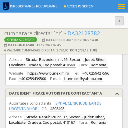
|
INREGISTRARE / RECUPERARE
ACCES IN SISTEM
RO
EN
cumparare directa: [nr] -
DA32128782
DATA PUBLICARE: 09.12.2022 14:48
OFERTA ACCEPTATA
DATE IDENTIFICARE OFERTANT
DATA FINALIZARE: 12.12.2022 07:45
VALOARE CUMPARARE DIRECTA: 3.780,00 RON (768,12 EUR)
Ofertant:
S.C. Bunexim S.R.L.
CIF:
5707542
Adresa:
Strada: Razboieni, nr. 55, Sector: -, Judet: Bihor,
Localitate: Oradea, Cod postal: 410569
Tara:
Romania
Website:
https://www.bunexim.ro
Tel:
+40 0259427596
Fax:
+40 0259439500
E-mail:
bunexim@yahoo.com
DATE IDENTIFICARE AUTORITATE CONTRACTANTA
Autoritatea contractanta:
SPITAL CLINIC JUDETEAN DE
URGENTA BIHOR
CIF:
4208498
Adresa:
Strada: Republicii, nr. 37, Sector: -, Judet: Bihor,
Localitate: Oradea, Cod postal: 410167
Tara:
Romania