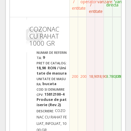
/
operator
vanzare
vanzare
/
directa
entitate
entitate
COZONAC
CU RAHAT
1000 GR
NUMAR DE REFERIN
9
TA:
PRET DE CATALOG:
18,90 RON / Uni
tate de masura
200
200
18,90
18,90
3.780,00
3.780,00
UNITATE DE MASU
bucata
RA:
COD SI DENUMIRE
15812100-4
CPV:
Produse de pat
iserie (Rev.2)
COZO
DESCRIERE:
NAC CU RAHAT FE
LIAT, INFOLIAT, 10
00 GR