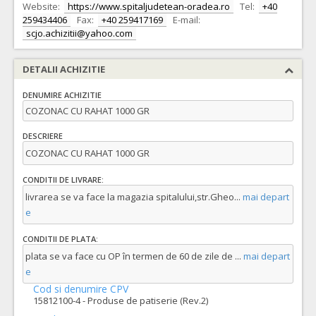
Website:
https://www.spitaljudetean-oradea.ro
Tel:
+40
259434406
Fax:
+40 259417169
E-mail:
scjo.achizitii@yahoo.com
DETALII ACHIZITIE
DENUMIRE ACHIZITIE
COZONAC CU RAHAT 1000 GR
DESCRIERE
COZONAC CU RAHAT 1000 GR
CONDITII DE LIVRARE:
livrarea se va face la magazia spitalului,str.Gheo
...
mai depart
e
CONDITII DE PLATA:
plata se va face cu OP în termen de 60 de zile de
...
mai depart
e
Cod si denumire CPV
15812100-4 - Produse de patiserie (Rev.2)