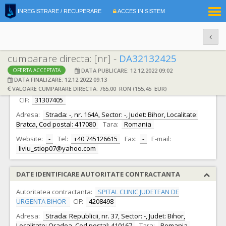
|
INREGISTRARE / RECUPERARE
ACCES IN SISTEM
RO
EN
cumparare directa: [nr] -
DA32132425
DATA PUBLICARE: 12.12.2022 09:02
OFERTA ACCEPTATA
DATE IDENTIFICARE OFERTANT
DATA FINALIZARE: 12.12.2022 09:13
VALOARE CUMPARARE DIRECTA: 765,00 RON (155,45 EUR)
Ofertant:
STIOP LIVIU CRISTIN INTREPRINDERE INDIVIDUALA -
CIF:
31307405
Adresa:
Strada: -, nr. 164A, Sector: -, Judet: Bihor, Localitate:
Bratca, Cod postal: 417080
Tara:
Romania
Website:
-
Tel:
+40 745126615
Fax:
-
E-mail:
liviu_stiop07@yahoo.com
DATE IDENTIFICARE AUTORITATE CONTRACTANTA
Autoritatea contractanta:
SPITAL CLINIC JUDETEAN DE
URGENTA BIHOR
CIF:
4208498
Adresa:
Strada: Republicii, nr. 37, Sector: -, Judet: Bihor,
Localitate: Oradea, Cod postal: 410167
Tara:
Romania