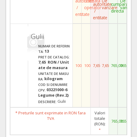
autoritate
Ofertata
De
De
autoritate
cumparare
/
operator
vanzare
vanzare
/
directa
entitate
entitate
Gulii
NUMAR DE REFERIN
13
TA:
PRET DE CATALOG:
7,65 RON / Unit
100
100
7,65
7,65
765,00
765,00
ate de masura
UNITATE DE MASU
kilogram
RA:
COD SI DENUMIRE
03221000-6
CPV:
Legume (Rev.2)
Gulii
DESCRIERE:
* Preturile sunt exprimate in RON fara
Valori
TVA
totale
765,00
765,00
(RON):
*