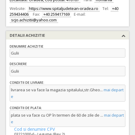
Website:
https://www.spitaljudetean-oradea.ro
Tel:
+40
259434406
Fax:
+40 259417169
E-mail:
scjo.achizitii@yahoo.com
DETALII ACHIZITIE
DENUMIRE ACHIZITIE
Gulii
DESCRIERE
Gulii
CONDITII DE LIVRARE:
livrarea se va face la magazia spitalului,str.Gheo
...
mai depart
e
CONDITII DE PLATA:
plata se va face cu OP în termen de 60 de zile de
...
mai depart
e
Cod si denumire CPV
03221000-6 - Legume (Rev.2)