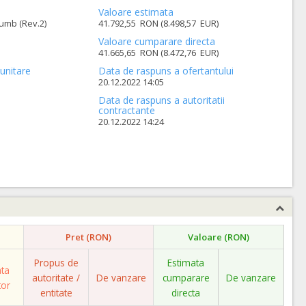
Valoare estimata
umb (Rev.2)
41.792,55 RON (8.498,57 EUR)
Valoare cumparare directa
41.665,65 RON (8.472,76 EUR)
unitare
Data de raspuns a ofertantului
20.12.2022 14:05
Data de raspuns a autoritatii
contractante
20.12.2022 14:24
Pret (RON)
Valoare (RON)
Propus de
Estimata
ata
autoritate /
De vanzare
cumparare
De vanzare
tor
entitate
directa