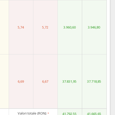
5,74
5,72
3.960,60
3.946,80
5
6,69
6,67
37.831,95
37.718,85
Valori totale (RON):
*
41.792,55
41.665,65