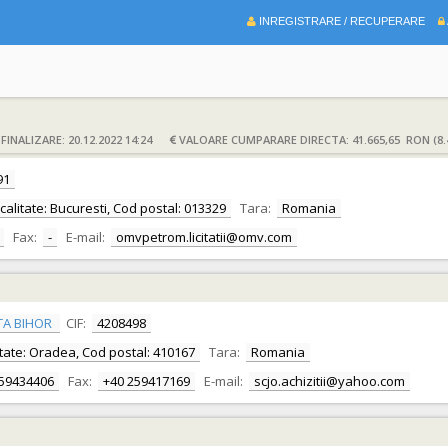
INREGISTRARE / RECUPERARE
INALIZARE: 20.12.2022 14:24
VALOARE CUMPARARE DIRECTA: 41.665,65 RON (8.
91
Localitate: Bucuresti, Cod postal: 013329
Tara:
Romania
Fax:
-
E-mail:
omvpetrom.licitatii@omv.com
TA BIHOR
CIF:
4208498
alitate: Oradea, Cod postal: 410167
Tara:
Romania
259434406
Fax:
+40 259417169
E-mail:
scjo.achizitii@yahoo.com