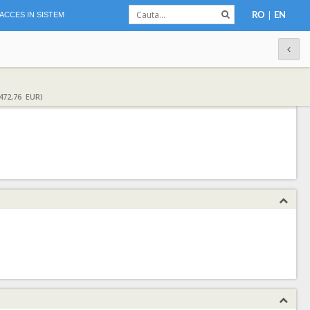
|
ACCES IN SISTEM
RO
EN
472,76 EUR)