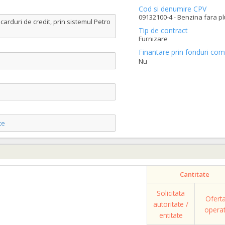
Cod si denumire CPV
09132100-4 - Benzina fara pl
arduri de credit, prin sistemul Petro
Tip de contract
Furnizare
Finantare prin fonduri com
Nu
te
Cantitate
Solicitata
Ofert
autoritate /
opera
entitate