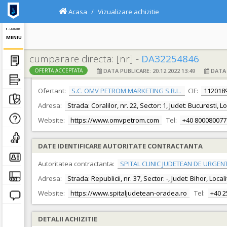
Acasa
Vizualizare achizitie
E - LICITATIE
MENIU
cumparare directa: [nr] -
DA32254846
DATA PUBLICARE: 20.12.2022 13:49
DATA F
OFERTA ACCEPTATA
DATE IDENTIFICARE OFERTANT
Ofertant:
S.C. OMV PETROM MARKETING S.R.L.
CIF:
112018
Adresa:
Strada: Coralilor, nr. 22, Sector: 1, Judet: Bucuresti, 
Website:
https://www.omvpetrom.com
Tel:
+40 800080077
DATE IDENTIFICARE AUTORITATE CONTRACTANTA
Autoritatea contractanta:
SPITAL CLINIC JUDETEAN DE URGEN
Adresa:
Strada: Republicii, nr. 37, Sector: -, Judet: Bihor, Loc
Website:
https://www.spitaljudetean-oradea.ro
Tel:
+40 
DETALII ACHIZITIE