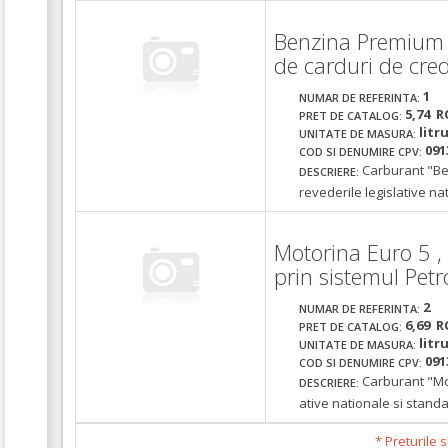
Benzina Premium 
de carduri de cred
1
NUMAR DE REFERINTA:
5,74 R
PRET DE CATALOG:
litr
UNITATE DE MASURA:
091
COD SI DENUMIRE CPV:
Carburant "Be
DESCRIERE:
revederile legislative na
Motorina Euro 5 , 
prin sistemul Pet
2
NUMAR DE REFERINTA:
6,69 R
PRET DE CATALOG:
litr
UNITATE DE MASURA:
091
COD SI DENUMIRE CPV:
Carburant "Mot
DESCRIERE:
ative nationale si standa
* Preturile