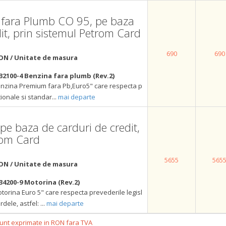
fara Plumb CO 95, pe baza
it, prin sistemul Petrom Card
690
690
ON / Unitate de masura
u
32100-4 Benzina fara plumb (Rev.2)
nzina Premium fara Pb,Euro5" care respecta p
tionale si standar
...
mai departe
pe baza de carduri de credit,
rom Card
5655
565
ON / Unitate de masura
u
34200-9 Motorina (Rev.2)
orina Euro 5" care respecta prevederile legisl
rdele, astfel:
...
mai departe
 sunt exprimate in RON fara TVA