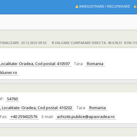
INREGISTRARE / RECUPERARE
INALIZARE: 23.12.2022 09:52
VALOARE CUMPARARE DIRECTA: 49.678,51 RON (10
r, Localitate: Oradea, Cod postal: 410597
Tara:
Romania
kluner.ro
IF:
54760
or, Localitate: Oradea, Cod postal: 410202
Tara:
Romania
Fax:
+40 259432576
E-mail:
achizitii.publice@apaoradea.ro