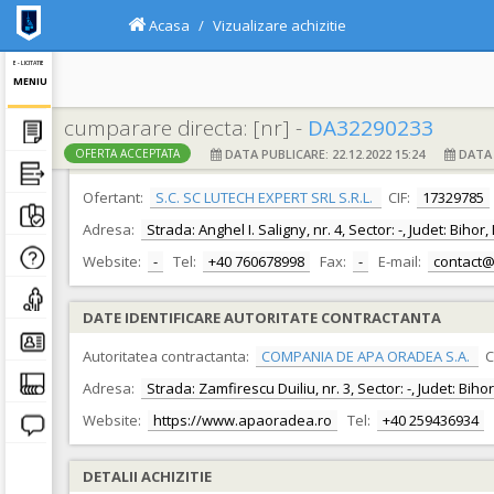
Acasa
Vizualizare achizitie
E - LICITATIE
MENIU
cumparare directa: [nr] -
DA32290233
DATA PUBLICARE: 22.12.2022 15:24
DATA F
OFERTA ACCEPTATA
DATE IDENTIFICARE OFERTANT
Ofertant:
S.C. SC LUTECH EXPERT SRL S.R.L.
CIF:
17329785
Adresa:
Strada: Anghel I. Saligny, nr. 4, Sector: -, Judet: Biho
Website:
-
Tel:
+40 760678998
Fax:
-
E-mail:
contact@
DATE IDENTIFICARE AUTORITATE CONTRACTANTA
Autoritatea contractanta:
COMPANIA DE APA ORADEA S.A.
C
Adresa:
Strada: Zamfirescu Duiliu, nr. 3, Sector: -, Judet: Bih
Website:
https://www.apaoradea.ro
Tel:
+40 259436934
DETALII ACHIZITIE