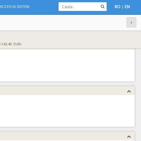
|
ACCES IN SISTEM
RO
EN
.142,40 EUR)