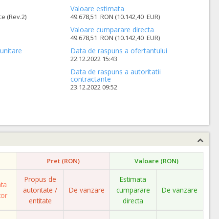
Valoare estimata
e (Rev.2)
49.678,51 RON (10.142,40 EUR)
Valoare cumparare directa
49.678,51 RON (10.142,40 EUR)
unitare
Data de raspuns a ofertantului
22.12.2022 15:43
Data de raspuns a autoritatii
contractante
23.12.2022 09:52
Pret (RON)
Valoare (RON)
Propus de
Estimata
ata
autoritate /
De vanzare
cumparare
De vanzare
tor
entitate
directa