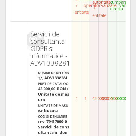
autoritate
cumparare
/
operator
vanzare
vanzare
/
directa
entitate
entitate
Servicii de
consultanta
GDPR si
informatice -
ADV1338281
NUMAR DE REFERIN
ADV1338281
TA:
PRET DE CATALOG:
42.000,00 RON /
Unitate de mas
1
1
42.000,00
42.000,00
42.000,00
42.000,0
ura
UNITATE DE MASU
bucata
RA:
COD SI DENUMIRE
79417000-0
CPV:
Servicii de cons
ultanta in dom