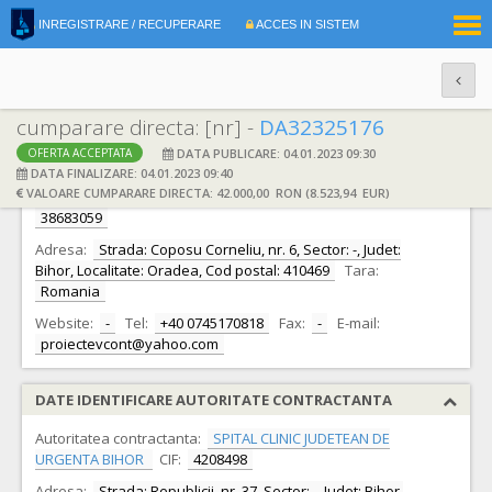
|
INREGISTRARE / RECUPERARE
ACCES IN SISTEM
RO
EN
cumparare directa: [nr] -
DA32325176
DATA PUBLICARE: 04.01.2023 09:30
OFERTA ACCEPTATA
DATE IDENTIFICARE OFERTANT
DATA FINALIZARE: 04.01.2023 09:40
VALOARE CUMPARARE DIRECTA: 42.000,00 RON (8.523,94 EUR)
Ofertant:
S.C. SIGMA SMART SOLUTIONS S.R.L.
CIF:
38683059
Adresa:
Strada: Coposu Corneliu, nr. 6, Sector: -, Judet:
Bihor, Localitate: Oradea, Cod postal: 410469
Tara:
Romania
Website:
-
Tel:
+40 0745170818
Fax:
-
E-mail:
proiectevcont@yahoo.com
DATE IDENTIFICARE AUTORITATE CONTRACTANTA
Autoritatea contractanta:
SPITAL CLINIC JUDETEAN DE
URGENTA BIHOR
CIF:
4208498
Adresa:
Strada: Republicii, nr. 37, Sector: -, Judet: Bihor,