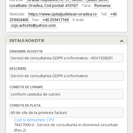
Localitate: Oradea, Cod postal: 410167
Tara:
Romania
Website:
https://www.spitaljudetean-oradea.ro
Tel:
+40
259434406
Fax:
+40 259417169
E-mail:
scjo.achizitii@yahoo.com
DETALII ACHIZITIE
DENUMIRE ACHIZITIE
Servicii de consultanta GDPR si informatice - ADV1338281
DESCRIERE
Servicii de consultanta GDPR si informatice
CONDITII DE LIVRARE:
conform caietului de sarcini
CONDITII DE PLATA:
60 de zile de la primirea facturii
Cod si denumire CPV
79417000-0 - Servicii de consultanta in domeniul securitatii
(Rev.2)