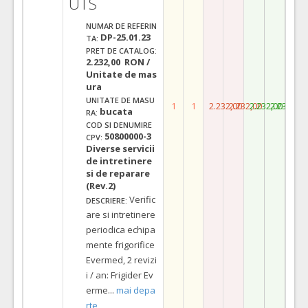
UTS
NUMAR DE REFERIN
DP-25.01.23
TA:
PRET DE CATALOG:
2.232,00 RON /
Unitate de mas
ura
UNITATE DE MASU
1
1
2.232,00
2.232,00
2.232,00
2.232,00
bucata
RA:
COD SI DENUMIRE
50800000-3
CPV:
Diverse servicii
de intretinere
si de reparare
(Rev.2)
Verific
DESCRIERE:
are si intretinere
periodica echipa
mente frigorifice
Evermed, 2 revizi
i / an: Frigider Ev
erme
...
mai depa
rte