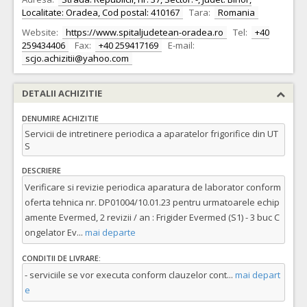
Localitate: Oradea, Cod postal: 410167
Tara:
Romania
Website:
https://www.spitaljudetean-oradea.ro
Tel:
+40
259434406
Fax:
+40 259417169
E-mail:
scjo.achizitii@yahoo.com
DETALII ACHIZITIE
DENUMIRE ACHIZITIE
Servicii de intretinere periodica a aparatelor frigorifice din UT
S
DESCRIERE
Verificare si revizie periodica aparatura de laborator conform
oferta tehnica nr. DP01004/10.01.23 pentru urmatoarele echip
amente Evermed, 2 revizii / an : Frigider Evermed (S1) - 3 buc C
ongelator Ev
...
mai departe
CONDITII DE LIVRARE:
- serviciile se vor executa conform clauzelor cont
...
mai depart
e