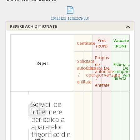
20230125_10552579.pdf
REPERE ACHIZITIONATE
Pret
Valoare
Cantitate
(RON)
(RON)
Propus
Solicitata
Reper
de
Estimata
autoritate
Ofertata
De
De
autoritate
cumparare
/
operator
vanzare
vanzare
/
directa
entitate
entitate
Servicii de
intretinere
periodica a
aparatelor
frigorifice din