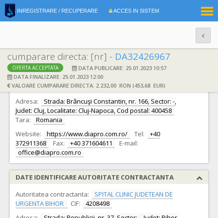
|
INREGISTRARE / RECUPERARE
ACCES IN SISTEM
RO
EN
cumparare directa: [nr] -
DA32426967
DATA PUBLICARE: 25.01.2023 10:57
OFERTA ACCEPTATA
DATE IDENTIFICARE OFERTANT
DATA FINALIZARE: 25.01.2023 12:00
VALOARE CUMPARARE DIRECTA: 2.232,00 RON (453,68 EUR)
Ofertant:
S.C. DIAPRO TOP S.R.L.
CIF:
32730160
Adresa:
Strada: Brâncuşi Constantin, nr. 166, Sector: -,
Judet: Cluj, Localitate: Cluj-Napoca, Cod postal: 400458
Tara:
Romania
Website:
https://www.diapro.com.ro/
Tel:
+40
372911368
Fax:
+40 371604611
E-mail:
office@diapro.com.ro
DATE IDENTIFICARE AUTORITATE CONTRACTANTA
Autoritatea contractanta:
SPITAL CLINIC JUDETEAN DE
URGENTA BIHOR
CIF:
4208498
Adresa:
Strada: Republicii, nr. 37, Sector: -, Judet: Bihor,