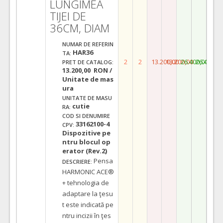
LUNGIMEA
TIJEI DE
36CM, DIAM
NUMAR DE REFERIN
HAR36
TA:
2
2
13.200,00
13.200,00
26.400,00
26.400,0
PRET DE CATALOG:
13.200,00 RON /
Unitate de mas
ura
UNITATE DE MASU
cutie
RA:
COD SI DENUMIRE
33162100-4
CPV:
Dispozitive pe
ntru blocul op
erator (Rev.2)
Pensa
DESCRIERE:
HARMONIC ACE®
+ tehnologia de
adaptare la ţesu
t este indicată pe
ntru incizii în ţes