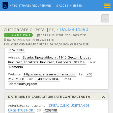
|
INREGISTRARE / RECUPERARE
ACCES IN SISTEM
RO
EN
cumparare directa: [nr] -
DA32434390
DATA PUBLICARE: 26.01.2023 07:53
OFERTA ACCEPTATA
DATE IDENTIFICARE OFERTANT
DATA FINALIZARE: 26.01.2023 14:28
VALOARE CUMPARARE DIRECTA: 26.400,00 RON (5.386,00 EUR)
Ofertant:
S.C. Johnson & Johnson Romania S.R.L.
CIF:
27452199
Adresa:
Strada: Tipografilor, nr. 11-15, Sector: 1, Judet:
Bucuresti, Localitate: Bucuresti, Cod postal: 013714
Tara:
Romania
Website:
http://www.janssen-romania.com
Tel:
+40
212071800
Fax:
+40 212071804
E-mail:
abotel@its.jnj.com
DATE IDENTIFICARE AUTORITATE CONTRACTANTA
Autoritatea contractanta:
SPITAL CLINIC JUDETEAN DE
URGENTA BIHOR
CIF:
4208498