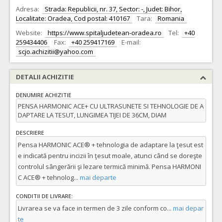
Adresa:
Strada: Republicii, nr. 37, Sector: -, Judet: Bihor,
Localitate: Oradea, Cod postal: 410167
Tara:
Romania
Website:
https://www.spitaljudetean-oradea.ro
Tel:
+40
259434406
Fax:
+40 259417169
E-mail:
scjo.achizitii@yahoo.com
DETALII ACHIZITIE
DENUMIRE ACHIZITIE
PENSA HARMONIC ACE+ CU ULTRASUNETE SI TEHNOLOGIE DE A
DAPTARE LA TESUT, LUNGIMEA TIJEI DE 36CM, DIAM
DESCRIERE
Pensa HARMONIC ACE® + tehnologia de adaptare la ţesut est
e indicată pentru incizii în ţesut moale, atunci când se doreşte
controlul sângerării şi lezare termică minimă. Pensa HARMONI
C ACE® + tehnolog
...
mai departe
CONDITII DE LIVRARE:
Livrarea se va face in termen de 3 zile conform co
...
mai depar
te