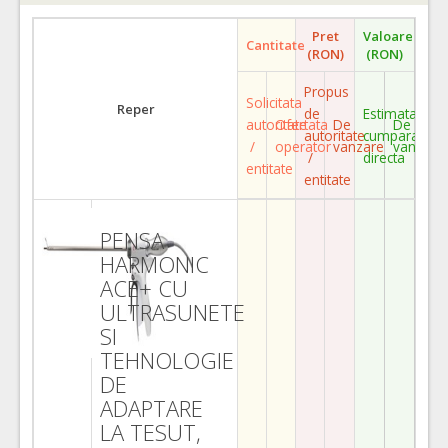
Pret
Valoare
Cantitate
(RON)
(RON)
Propus
Solicitata
Reper
de
Estimata
autoritate
Ofertata
De
De
autoritate
cumparare
/
operator
vanzare
vanzare
/
directa
entitate
entitate
PENSA
HARMONIC
ACE+ CU
ULTRASUNETE
SI
TEHNOLOGIE
DE
ADAPTARE
LA TESUT,