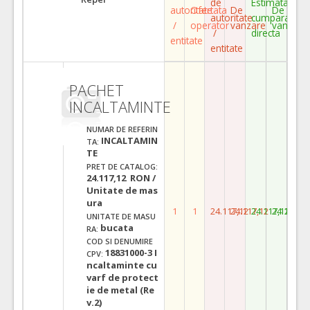
de
Estimata
autoritate
Ofertata
De
De
autoritate
cumparare
/
operator
vanzare
vanzare
/
directa
entitate
entitate
PACHET
INCALTAMINTE
NUMAR DE REFERIN
INCALTAMIN
TA:
TE
PRET DE CATALOG:
24.117,12 RON /
Unitate de mas
ura
1
1
24.117,12
24.117,12
24.117,12
24.117,1
UNITATE DE MASU
bucata
RA:
COD SI DENUMIRE
18831000-3 I
CPV:
ncaltaminte cu
varf de protect
ie de metal (Re
v.2)