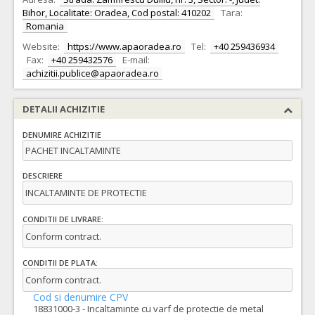
Bihor, Localitate: Oradea, Cod postal: 410202
Tara:
Romania
Website:
https://www.apaoradea.ro
Tel:
+40 259436934
Fax:
+40 259432576
E-mail:
achizitii.publice@apaoradea.ro
DETALII ACHIZITIE
DENUMIRE ACHIZITIE
PACHET INCALTAMINTE
DESCRIERE
INCALTAMINTE DE PROTECTIE
CONDITII DE LIVRARE:
Conform contract.
CONDITII DE PLATA:
Conform contract.
Cod si denumire CPV
18831000-3 - Incaltaminte cu varf de protectie de metal