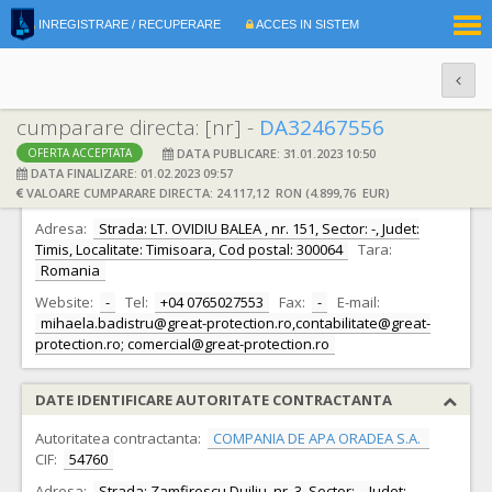
|
INREGISTRARE / RECUPERARE
ACCES IN SISTEM
RO
EN
cumparare directa: [nr] -
DA32467556
DATA PUBLICARE: 31.01.2023 10:50
OFERTA ACCEPTATA
DATE IDENTIFICARE OFERTANT
DATA FINALIZARE: 01.02.2023 09:57
VALOARE CUMPARARE DIRECTA: 24.117,12 RON (4.899,76 EUR)
Ofertant:
S.C. GREAT PROTECTION S.R.L.
CIF:
26115802
Adresa:
Strada: LT. OVIDIU BALEA , nr. 151, Sector: -, Judet:
Timis, Localitate: Timisoara, Cod postal: 300064
Tara:
Romania
Website:
-
Tel:
+04 0765027553
Fax:
-
E-mail:
mihaela.badistru@great-protection.ro,contabilitate@great-
protection.ro; comercial@great-protection.ro
DATE IDENTIFICARE AUTORITATE CONTRACTANTA
Autoritatea contractanta:
COMPANIA DE APA ORADEA S.A.
CIF:
54760
Adresa:
Strada: Zamfirescu Duiliu, nr. 3, Sector: -, Judet: