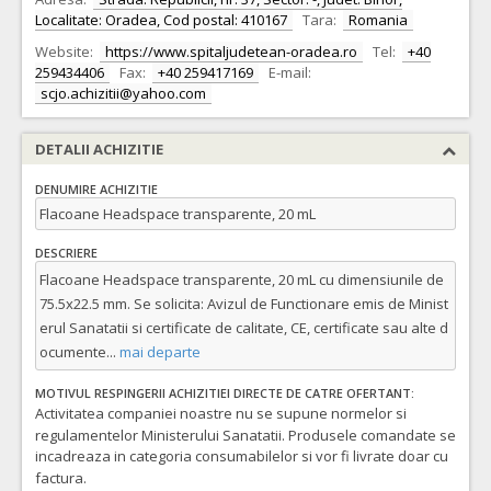
Localitate: Oradea, Cod postal: 410167
Tara:
Romania
Website:
https://www.spitaljudetean-oradea.ro
Tel:
+40
259434406
Fax:
+40 259417169
E-mail:
scjo.achizitii@yahoo.com
DETALII ACHIZITIE
DENUMIRE ACHIZITIE
Flacoane Headspace transparente, 20 mL
DESCRIERE
Flacoane Headspace transparente, 20 mL cu dimensiunile de
75.5x22.5 mm. Se solicita: Avizul de Functionare emis de Minist
erul Sanatatii si certificate de calitate, CE, certificate sau alte d
ocumente
...
mai departe
MOTIVUL RESPINGERII ACHIZITIEI DIRECTE DE CATRE OFERTANT:
Activitatea companiei noastre nu se supune normelor si
regulamentelor Ministerului Sanatatii. Produsele comandate se
incadreaza in categoria consumabilelor si vor fi livrate doar cu
factura.