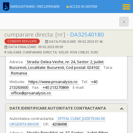
|
INREGISTRARE / RECUPERARE
ACCES IN SISTEM
RO
EN
cumparare directa: [nr] -
DA32540180
DATA PUBLICARE: 09.02.2023 07:46
CONDITII REFUZATE
DATE IDENTIFICARE OFERTANT
DATA FINALIZARE: 09.02.2023 09:09
VALOARE CUMPARARE DIRECTA: 925,00 RON (188,92 EUR)
Ofertant:
S.C. Pro Analysis Systems S.R.L.
CIF:
14269328
Adresa:
Strada: Delea Veche, nr. 24, Sector: 2, Judet:
Bucuresti, Localitate: Bucuresti, Cod postal: 024102
Tara:
Romania
Website:
https://www.proanalysis.ro
Tel:
+40
213263600
Fax:
+40 213270869
E-mail:
office@proanalysis.ro
DATE IDENTIFICARE AUTORITATE CONTRACTANTA
Autoritatea contractanta:
SPITAL CLINIC JUDETEAN DE
URGENTA BIHOR
CIF:
4208498
Adresa:
Strada: Republicii, nr. 37, Sector: -, Judet: Bihor,