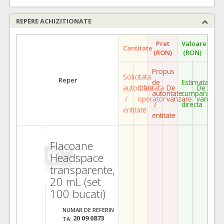
REPERE ACHIZITIONATE
Pret
Valoare
Cantitate
(RON)
(RON)
Propus
Solicitata
Reper
de
Estimata
autoritate
Ofertata
De
De
autoritate
cumparare
/
operator
vanzare
vanzare
/
directa
entitate
entitate
Flacoane
Headspace
transparente,
20 mL (set
100 bucati)
NUMAR DE REFERIN
20 09 0873
TA: