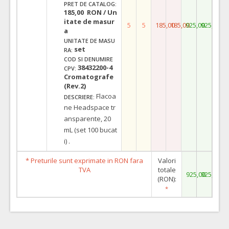
PRET DE CATALOG:
185,00 RON / Un
itate de masur
5
5
185,00
185,00
925,00
925,00
a
UNITATE DE MASU
set
RA:
COD SI DENUMIRE
38432200-4
CPV:
Cromatografe
(Rev.2)
Flacoa
DESCRIERE:
ne Headspace tr
ansparente, 20
mL (set 100 bucat
i) .
* Preturile sunt exprimate in RON fara
Valori
TVA
totale
925,00
925,00
(RON):
*