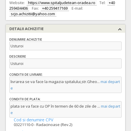
Website:
https://www.spitaljudetean-oradea.ro
Tel:
+40
259434406
Fax:
+40 259417169
E-mail:
scjo.achizitii@yahoo.com
DETALII ACHIZITIE
DENUMIRE ACHIZITIE
Usturoi
DESCRIERE
Usturoi
CONDITII DE LIVRARE:
livrarea se va face la magazia spitalului,str.Gheo
...
mai depart
e
CONDITII DE PLATA:
plata se va face cu OP în termen de 60 de zile de
...
mai depart
e
Cod si denumire CPV
03221110-0 - Radacinoase (Rev.2)