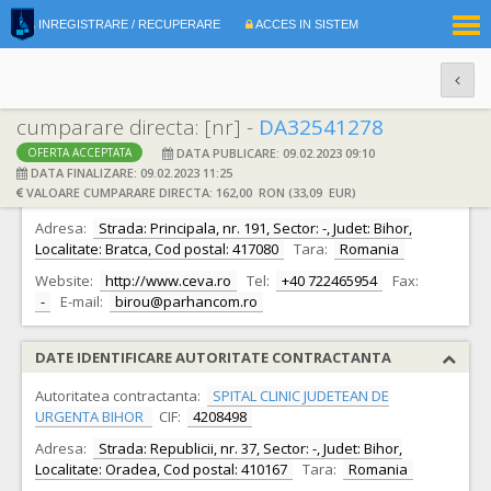
|
INREGISTRARE / RECUPERARE
ACCES IN SISTEM
RO
EN
cumparare directa: [nr] -
DA32541278
DATA PUBLICARE: 09.02.2023 09:10
OFERTA ACCEPTATA
DATE IDENTIFICARE OFERTANT
DATA FINALIZARE: 09.02.2023 11:25
VALOARE CUMPARARE DIRECTA: 162,00 RON (33,09 EUR)
Ofertant:
S.C. PARHAN COM S.R.L.
CIF:
4491776
Adresa:
Strada: Principala, nr. 191, Sector: -, Judet: Bihor,
Localitate: Bratca, Cod postal: 417080
Tara:
Romania
Website:
http://www.ceva.ro
Tel:
+40 722465954
Fax:
-
E-mail:
birou@parhancom.ro
DATE IDENTIFICARE AUTORITATE CONTRACTANTA
Autoritatea contractanta:
SPITAL CLINIC JUDETEAN DE
URGENTA BIHOR
CIF:
4208498
Adresa:
Strada: Republicii, nr. 37, Sector: -, Judet: Bihor,
Localitate: Oradea, Cod postal: 410167
Tara:
Romania