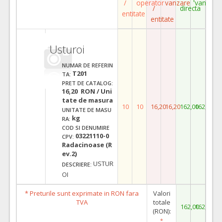
/
operator
vanzare
vanzare
/
directa
entitate
entitate
Usturoi
NUMAR DE REFERIN
T201
TA:
PRET DE CATALOG:
16,20 RON / Uni
tate de masura
10
10
16,20
16,20
162,00
162,00
UNITATE DE MASU
kg
RA:
COD SI DENUMIRE
03221110-0
CPV:
Radacinoase (R
ev.2)
USTUR
DESCRIERE:
OI
* Preturile sunt exprimate in RON fara
Valori
TVA
totale
162,00
162,00
(RON):
*