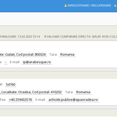
INREGISTRARE / RECUPERARE
INALIZARE: 13.02.2023 15:14
VALOARE CUMPARARE DIRECTA: 605,00 RON (123,
itate: Galati, Cod postal: 800326
Tara:
Romania
x:
-
E-mail:
ip@arabesque.ro
IF:
54760
or, Localitate: Oradea, Cod postal: 410202
Tara:
Romania
Fax:
+40 259432576
E-mail:
achizitii.publice@apaoradea.ro