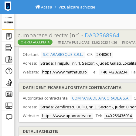
Acasa
Vizualizare achizitie
E - LICITATIE
MENIU
cumparare directa: [nr] -
DA32568964
DATA PUBLICARE: 13.02.2023 14:36
DATA F
OFERTA ACCEPTATA
DATE IDENTIFICARE OFERTANT
Ofertant:
S.C. ARABESQUE S.R.L.
CIF:
5340801
Adresa:
Strada: Timişului, nr. 1, Sector: -, Judet: Galati, Local
Website:
https://www.mathaus.ro
Tel:
+40 742028234
Fa
DATE IDENTIFICARE AUTORITATE CONTRACTANTA
Autoritatea contractanta:
COMPANIA DE APA ORADEA S.A.
C
Adresa:
Strada: Zamfirescu Duiliu, nr. 3, Sector: -, Judet: Bih
Website:
https://www.apaoradea.ro
Tel:
+40 259436934
DETALII ACHIZITIE