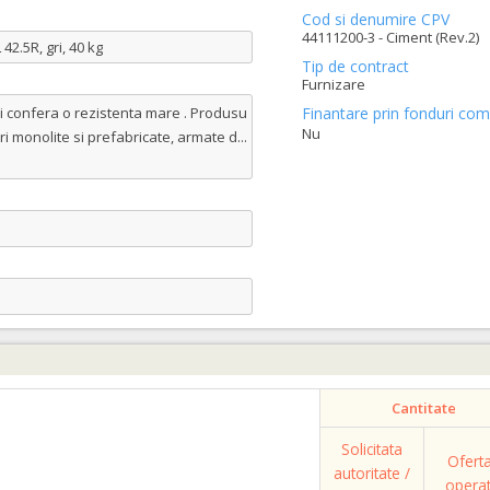
Cod si denumire CPV
44111200-3 - Ciment (Rev.2)
2.5R, gri, 40 kg
Tip de contract
Furnizare
ii confera o rezistenta mare . Produsu
Finantare prin fonduri com
Nu
uri monolite si prefabricate, armate d
...
Cantitate
Solicitata
Ofert
autoritate /
opera