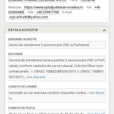
Website:
https://www.spitaljudetean-oradea.ro
Tel:
+40
259434406
Fax:
+40 259417169
E-mail:
scjo.achizitii@yahoo.com
DETALII ACHIZITIE
DENUMIRE ACHIZITIE
Sericii de intretinere 3 ascensoare (TBC si Psihiatrie)
DESCRIERE
Servicii de intretinere lunara pachet 3 ascensoare (TBC si Psih
iatrie), conform caietului de sarcini atasat. Cele trei lifturi sunt
urmatoarele : 1. ORASC 100823/887LM/2017; 2. ORASC 100891/
927/2017;
...
mai departe
CONDITII DE LIVRARE:
serviciile se vor executa conform clauzelor contra
...
mai depar
te
CONDITII DE PLATA: