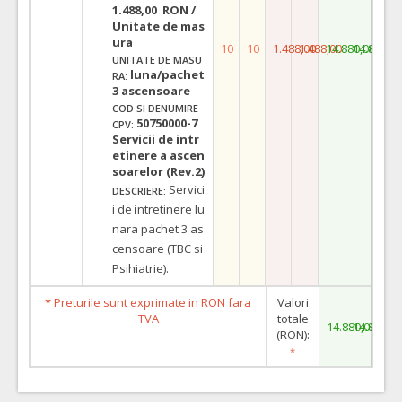
1.488,00 RON /
Unitate de mas
ura
10
10
1.488,00
1.488,00
14.880,00
14.880,0
UNITATE DE MASU
luna/pachet
RA:
3 ascensoare
COD SI DENUMIRE
50750000-7
CPV:
Servicii de intr
etinere a ascen
soarelor (Rev.2)
Servici
DESCRIERE:
i de intretinere lu
nara pachet 3 as
censoare (TBC si
Psihiatrie).
* Preturile sunt exprimate in RON fara
Valori
TVA
totale
14.880,00
14.880,0
(RON):
*