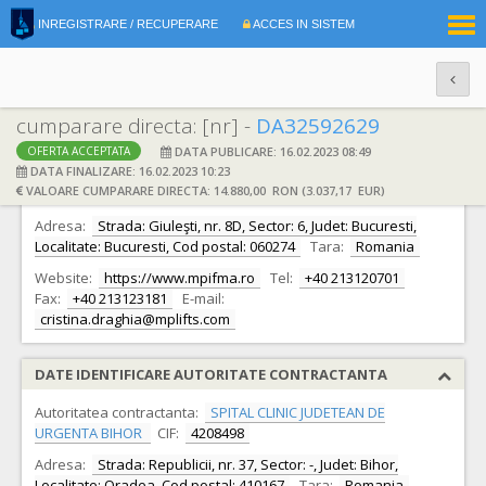
|
INREGISTRARE / RECUPERARE
ACCES IN SISTEM
RO
EN
cumparare directa: [nr] -
DA32592629
DATA PUBLICARE: 16.02.2023 08:49
OFERTA ACCEPTATA
DATE IDENTIFICARE OFERTANT
DATA FINALIZARE: 16.02.2023 10:23
VALOARE CUMPARARE DIRECTA: 14.880,00 RON (3.037,17 EUR)
Ofertant:
S.C. MP IFMA S.A.
CIF:
448269
Adresa:
Strada: Giuleşti, nr. 8D, Sector: 6, Judet: Bucuresti,
Localitate: Bucuresti, Cod postal: 060274
Tara:
Romania
Website:
https://www.mpifma.ro
Tel:
+40 213120701
Fax:
+40 213123181
E-mail:
cristina.draghia@mplifts.com
DATE IDENTIFICARE AUTORITATE CONTRACTANTA
Autoritatea contractanta:
SPITAL CLINIC JUDETEAN DE
URGENTA BIHOR
CIF:
4208498
Adresa:
Strada: Republicii, nr. 37, Sector: -, Judet: Bihor,
Localitate: Oradea, Cod postal: 410167
Tara:
Romania