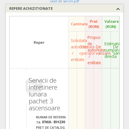
caiet de sarcini.pdf
REPERE ACHIZITIONATE
Pret
Valoare
Cantitate
(RON)
(RON)
Propus
Solicitata
Reper
de
Estimata
autoritate
Ofertata
De
De
autoritate
cumparare
/
operator
vanzare
vanzare
/
directa
entitate
entitate
Servicii de
intretinere
lunara
pachet 3
ascensoare
NUMAR DE REFERIN
IFMA- BH230
TA:
PRET DE CATALOG: