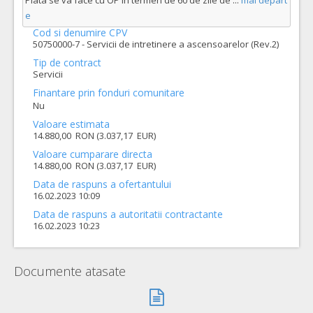
Plata se va face cu OP în termen de 60 de zile de
...
mai depart
e
Cod si denumire CPV
50750000-7 - Servicii de intretinere a ascensoarelor (Rev.2)
Tip de contract
Servicii
Finantare prin fonduri comunitare
Nu
Valoare estimata
14.880,00 RON (3.037,17 EUR)
Valoare cumparare directa
14.880,00 RON (3.037,17 EUR)
Data de raspuns a ofertantului
16.02.2023 10:09
Data de raspuns a autoritatii contractante
16.02.2023 10:23
Documente atasate