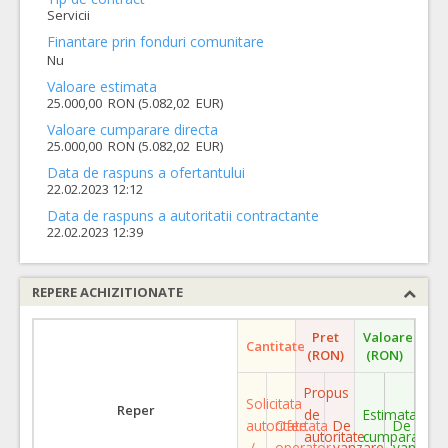
Servicii
Finantare prin fonduri comunitare
Nu
Valoare estimata
25.000,00 RON (5.082,02 EUR)
Valoare cumparare directa
25.000,00 RON (5.082,02 EUR)
Data de raspuns a ofertantului
22.02.2023 12:12
Data de raspuns a autoritatii contractante
22.02.2023 12:39
REPERE ACHIZITIONATE
Pret
Valoare
Cantitate
(RON)
(RON)
Propus
Solicitata
Reper
de
Estimata
autoritate
Ofertata
De
De
autoritate
cumparare
/
operator
vanzare
vanzare