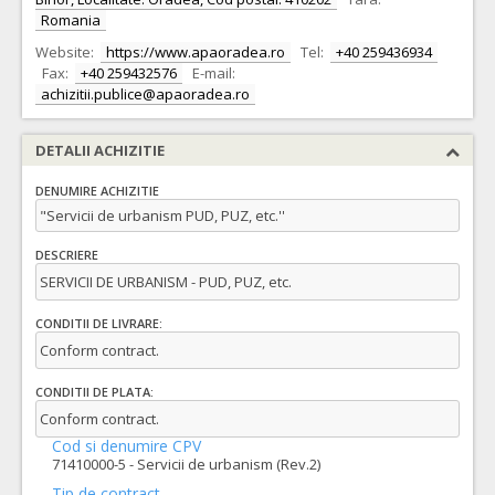
Romania
Website:
https://www.apaoradea.ro
Tel:
+40 259436934
Fax:
+40 259432576
E-mail:
achizitii.publice@apaoradea.ro
DETALII ACHIZITIE
DENUMIRE ACHIZITIE
"Servicii de urbanism PUD, PUZ, etc.''
DESCRIERE
SERVICII DE URBANISM - PUD, PUZ, etc.
CONDITII DE LIVRARE:
Conform contract.
CONDITII DE PLATA:
Conform contract.
Cod si denumire CPV
71410000-5 - Servicii de urbanism (Rev.2)
Tip de contract