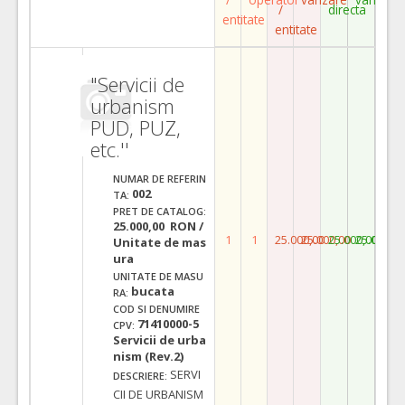
/
directa
entitate
entitate
"Servicii de
urbanism
PUD, PUZ,
etc.''
NUMAR DE REFERIN
002
TA:
PRET DE CATALOG:
25.000,00 RON /
1
1
25.000,00
25.000,00
25.000,00
25.000,0
Unitate de mas
ura
UNITATE DE MASU
bucata
RA:
COD SI DENUMIRE
71410000-5
CPV:
Servicii de urba
nism (Rev.2)
SERVI
DESCRIERE:
CII DE URBANISM