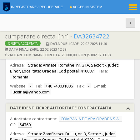
|
INREGISTRARE / RECUPERARE
ACCES IN SISTEM
RO
EN
cumparare directa: [nr] -
DA32634722
DATA PUBLICARE: 22.02.2023 11:40
OFERTA ACCEPTATA
DATE IDENTIFICARE OFERTANT
DATA FINALIZARE: 22.02.2023 12:39
VALOARE CUMPARARE DIRECTA: 25.000,00 RON (5.082,02 EUR)
Ofertant:
S.C. ANTREPRIZA PROIECT S.R.L.
CIF:
41401158
Adresa:
Strada: Armatei Române, nr. 31A, Sector: -, Judet:
Bihor, Localitate: Oradea, Cod postal: 410087
Tara:
Romania
Website:
-
Tel:
+40 740031006
Fax:
-
E-mail:
lucitirla@yahoo.com
DATE IDENTIFICARE AUTORITATE CONTRACTANTA
Autoritatea contractanta:
COMPANIA DE APA ORADEA S.A.
CIF:
54760
Adresa:
Strada: Zamfirescu Duiliu, nr. 3, Sector: -, Judet:
Bihor, Localitate: Oradea, Cod postal: 410202
Tara: