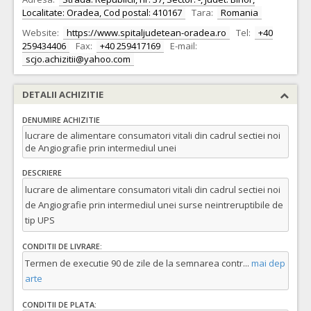
Localitate: Oradea, Cod postal: 410167
Tara:
Romania
Website:
https://www.spitaljudetean-oradea.ro
Tel:
+40
259434406
Fax:
+40 259417169
E-mail:
scjo.achizitii@yahoo.com
DETALII ACHIZITIE
DENUMIRE ACHIZITIE
lucrare de alimentare consumatori vitali din cadrul sectiei noi
de Angiografie prin intermediul unei
DESCRIERE
lucrare de alimentare consumatori vitali din cadrul sectiei noi
de Angiografie prin intermediul unei surse neintreruptibile de
tip UPS
CONDITII DE LIVRARE:
Termen de executie 90 de zile de la semnarea contr
...
mai dep
arte
CONDITII DE PLATA: