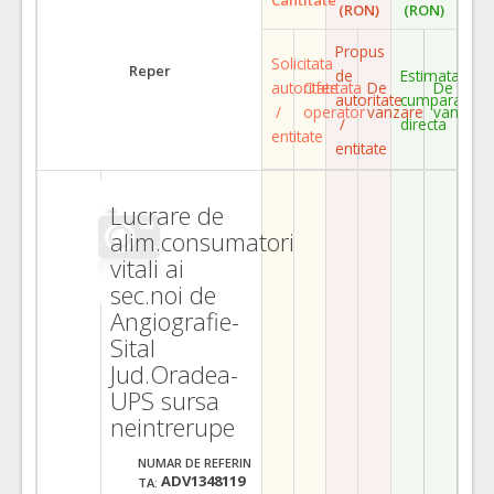
(RON)
(RON)
Propus
Solicitata
Reper
de
Estimata
autoritate
Ofertata
De
De
autoritate
cumparare
/
operator
vanzare
vanzare
/
directa
entitate
entitate
Lucrare de
alim.consumatori
vitali ai
sec.noi de
Angiografie-
Sital
Jud.Oradea-
UPS sursa
neintrerupe
NUMAR DE REFERIN
ADV1348119
TA: