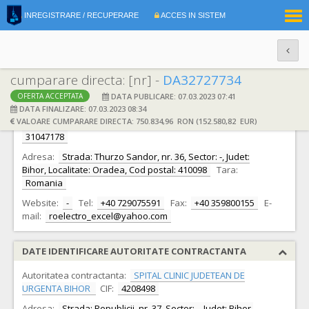
|
INREGISTRARE / RECUPERARE
ACCES IN SISTEM
RO
EN
cumparare directa: [nr] -
DA32727734
DATA PUBLICARE: 07.03.2023 07:41
OFERTA ACCEPTATA
DATE IDENTIFICARE OFERTANT
DATA FINALIZARE: 07.03.2023 08:34
VALOARE CUMPARARE DIRECTA: 750.834,96 RON (152.580,82 EUR)
Ofertant:
S.C. Electro Excel Green Consulting S.R.L.
CIF:
31047178
Adresa:
Strada: Thurzo Sandor, nr. 36, Sector: -, Judet:
Bihor, Localitate: Oradea, Cod postal: 410098
Tara:
Romania
Website:
-
Tel:
+40 729075591
Fax:
+40 359800155
E-
mail:
roelectro_excel@yahoo.com
DATE IDENTIFICARE AUTORITATE CONTRACTANTA
Autoritatea contractanta:
SPITAL CLINIC JUDETEAN DE
URGENTA BIHOR
CIF:
4208498
Adresa:
Strada: Republicii, nr. 37, Sector: -, Judet: Bihor,