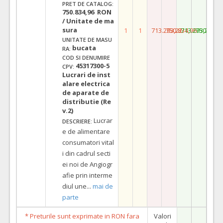
PRET DE CATALOG:
750.834,96 RON
/ Unitate de ma
sura
1
1
713.293,22
750.834,96
713.293,22
750.834,
UNITATE DE MASU
bucata
RA:
COD SI DENUMIRE
45317300-5
CPV:
Lucrari de inst
alare electrica
de aparate de
distributie (Re
v.2)
Lucrar
DESCRIERE:
e de alimentare
consumatori vital
i din cadrul secti
ei noi de Angiogr
afie prin interme
diul une
...
mai de
parte
* Preturile sunt exprimate in RON fara
Valori