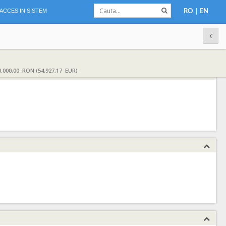
|
ACCES IN SISTEM
RO
EN
000,00 RON (54.927,17 EUR)