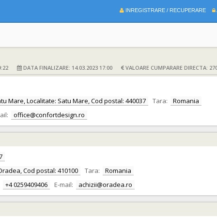
INREGISTRARE / RECUPERARE
:22
DATA FINALIZARE: 14.03.2023 17:00
VALOARE CUMPARARE DIRECTA: 270.
Satu Mare, Localitate: Satu Mare, Cod postal: 440037
Tara:
Romania
ail:
office@confortdesign.ro
7
te: Oradea, Cod postal: 410100
Tara:
Romania
+4 0259409406
E-mail:
achizii@oradea.ro