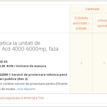
Cantitate
Solicitata
Ofert
autoritate /
opera
entitate
etica la unitati de
d Acd 4000-6000mp, faza
EE-E5
1
1
0,00 RON / Unitate de masura
22000-1 Servicii de proiectare tehnica pent
ri publice (Rev.2)
r contine servicii de proiectare pentru Eficienti
i de invata
...
mai departe
 sunt exprimate in RON fara TVA