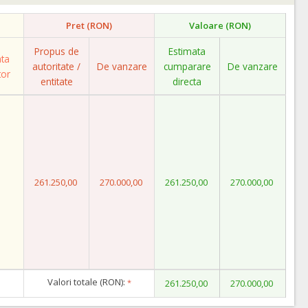
Pret (RON)
Valoare (RON)
Propus de
Estimata
ata
autoritate /
De vanzare
cumparare
De vanzare
tor
entitate
directa
261.250,00
270.000,00
261.250,00
270.000,00
Valori totale (RON):
*
261.250,00
270.000,00