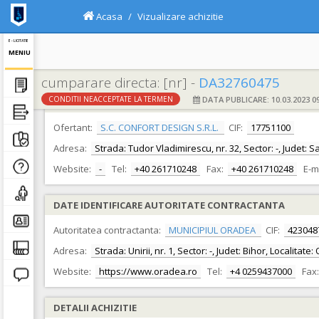
Acasa
Vizualizare achizitie
E - LICITATIE
MENIU
cumparare directa: [nr] -
DA32760475
DATA PUBLICARE: 10.03.2023 09
CONDITII NEACCEPTATE LA TERMEN
DATE IDENTIFICARE OFERTANT
Ofertant:
S.C. CONFORT DESIGN S.R.L.
CIF:
17751100
Adresa:
Strada: Tudor Vladimirescu, nr. 32, Sector: -, Judet: 
Website:
-
Tel:
+40 261710248
Fax:
+40 261710248
E-m
DATE IDENTIFICARE AUTORITATE CONTRACTANTA
Autoritatea contractanta:
MUNICIPIUL ORADEA
CIF:
423048
Adresa:
Strada: Unirii, nr. 1, Sector: -, Judet: Bihor, Localita
Website:
https://www.oradea.ro
Tel:
+4 0259437000
Fax:
DETALII ACHIZITIE