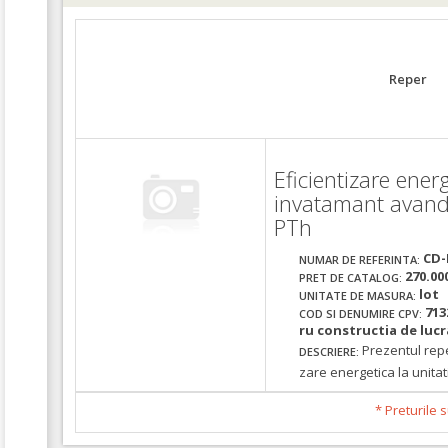
Reper
Eficientizare energ
invatamant avan
PTh
CD-
NUMAR DE REFERINTA:
270.00
PRET DE CATALOG:
lot
UNITATE DE MASURA:
713
COD SI DENUMIRE CPV:
ru constructia de lucra
Prezentul repe
DESCRIERE:
zare energetica la unitat
* Preturile