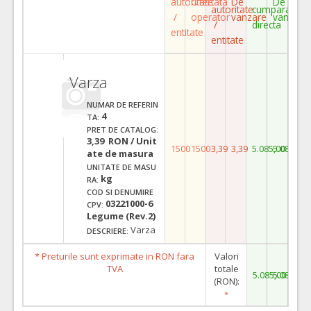
autoritate
Ofertata
De
De
autoritate
cumparare
/
operator
vanzare
vanzare
/
directa
entitate
entitate
Varza
NUMAR DE REFERIN
4
TA:
PRET DE CATALOG:
3,39 RON / Unit
1500
1500
3,39
3,39
5.085,00
5.085,00
ate de masura
UNITATE DE MASU
kg
RA:
COD SI DENUMIRE
03221000-6
CPV:
Legume (Rev.2)
Varza
DESCRIERE:
* Preturile sunt exprimate in RON fara
Valori
TVA
totale
5.085,00
5.085,00
(RON):
*