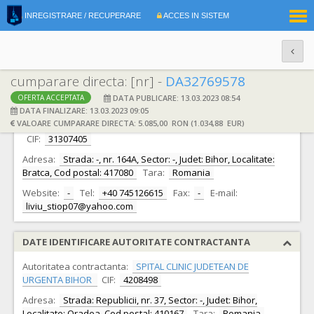
|
INREGISTRARE / RECUPERARE
ACCES IN SISTEM
RO
EN
cumparare directa: [nr] -
DA32769578
DATA PUBLICARE: 13.03.2023 08:54
OFERTA ACCEPTATA
DATE IDENTIFICARE OFERTANT
DATA FINALIZARE: 13.03.2023 09:05
VALOARE CUMPARARE DIRECTA: 5.085,00 RON (1.034,88 EUR)
Ofertant:
STIOP LIVIU CRISTIN INTREPRINDERE INDIVIDUALA -
CIF:
31307405
Adresa:
Strada: -, nr. 164A, Sector: -, Judet: Bihor, Localitate:
Bratca, Cod postal: 417080
Tara:
Romania
Website:
-
Tel:
+40 745126615
Fax:
-
E-mail:
liviu_stiop07@yahoo.com
DATE IDENTIFICARE AUTORITATE CONTRACTANTA
Autoritatea contractanta:
SPITAL CLINIC JUDETEAN DE
URGENTA BIHOR
CIF:
4208498
Adresa:
Strada: Republicii, nr. 37, Sector: -, Judet: Bihor,
Localitate: Oradea, Cod postal: 410167
Tara:
Romania