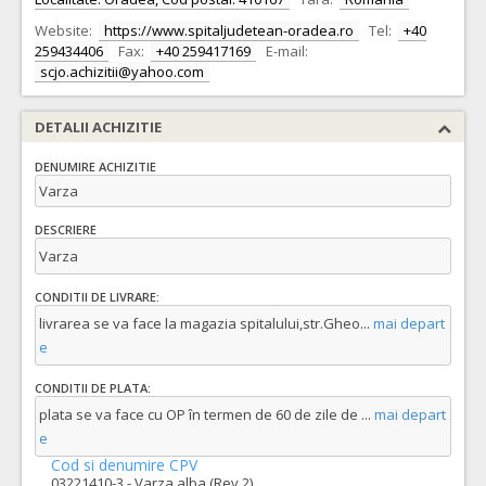
Website:
https://www.spitaljudetean-oradea.ro
Tel:
+40
259434406
Fax:
+40 259417169
E-mail:
scjo.achizitii@yahoo.com
DETALII ACHIZITIE
DENUMIRE ACHIZITIE
Varza
DESCRIERE
Varza
CONDITII DE LIVRARE:
livrarea se va face la magazia spitalului,str.Gheo
...
mai depart
e
CONDITII DE PLATA:
plata se va face cu OP în termen de 60 de zile de
...
mai depart
e
Cod si denumire CPV
03221410-3 - Varza alba (Rev.2)