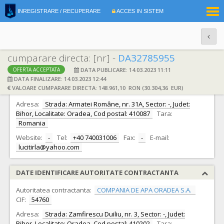
|
INREGISTRARE / RECUPERARE
ACCES IN SISTEM
RO
EN
cumparare directa: [nr] -
DA32785955
DATA PUBLICARE: 14.03.2023 11:11
OFERTA ACCEPTATA
DATE IDENTIFICARE OFERTANT
DATA FINALIZARE: 14.03.2023 12:44
VALOARE CUMPARARE DIRECTA: 148.961,10 RON (30.304,36 EUR)
Ofertant:
S.C. ANTREPRIZA PROIECT S.R.L.
CIF:
41401158
Adresa:
Strada: Armatei Române, nr. 31A, Sector: -, Judet:
Bihor, Localitate: Oradea, Cod postal: 410087
Tara:
Romania
Website:
-
Tel:
+40 740031006
Fax:
-
E-mail:
lucitirla@yahoo.com
DATE IDENTIFICARE AUTORITATE CONTRACTANTA
Autoritatea contractanta:
COMPANIA DE APA ORADEA S.A.
CIF:
54760
Adresa:
Strada: Zamfirescu Duiliu, nr. 3, Sector: -, Judet:
Bihor, Localitate: Oradea, Cod postal: 410202
Tara: