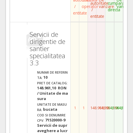
autoritate
cumparare
/
operator
vanzare
vanzare
/
directa
entitate
entitate
Servicii de
dirigentie de
santier
specialitatea
3.3
NUMAR DE REFERIN
10
TA:
PRET DE CATALOG:
148.961,10 RON
/ Unitate de ma
sura
UNITATE DE MASU
1
1
148.961,10
148.961,10
148.961,10
148.961,
bucata
RA:
COD SI DENUMIRE
71520000-9
CPV:
Servicii de supr
aveghere a lucr