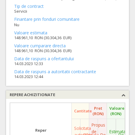
Tip de contract
Servicii
Finantare prin fonduri comunitare
Nu
Valoare estimata
148.961,10 RON (30.304,36 EUR)
Valoare cumparare directa
148.961,10 RON (30.304,36 EUR)
Data de raspuns a ofertantului
14.03.2023 12:33
Data de raspuns a autoritatii contractante
14.03.2023 12:44
REPERE ACHIZITIONATE
Pret
Valoare
Cantitate
(RON)
(RON)
Propus
Solicitata
Reper
de
Estimata
autoritate
Ofertata
De
De