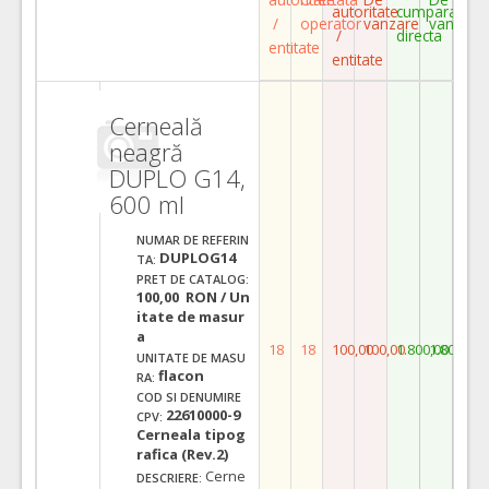
autoritate
cumparare
/
operator
vanzare
vanzare
/
directa
entitate
entitate
Cerneală
neagră
DUPLO G14,
600 ml
NUMAR DE REFERIN
DUPLOG14
TA:
PRET DE CATALOG:
100,00 RON / Un
itate de masur
a
18
18
100,00
100,00
1.800,00
1.800,00
UNITATE DE MASU
flacon
RA:
COD SI DENUMIRE
22610000-9
CPV:
Cerneala tipog
rafica (Rev.2)
Cerne
DESCRIERE: