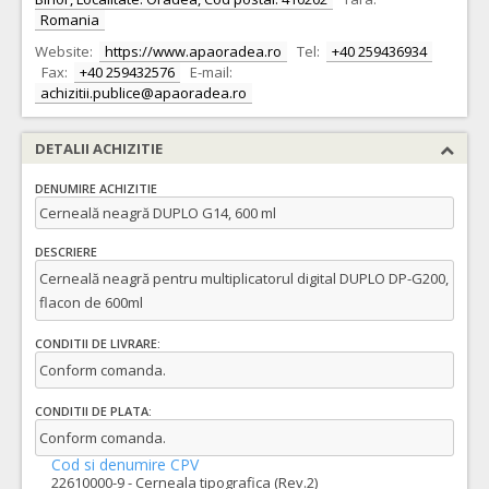
Romania
Website:
https://www.apaoradea.ro
Tel:
+40 259436934
Fax:
+40 259432576
E-mail:
achizitii.publice@apaoradea.ro
DETALII ACHIZITIE
DENUMIRE ACHIZITIE
Cerneală neagră DUPLO G14, 600 ml
DESCRIERE
Cerneală neagră pentru multiplicatorul digital DUPLO DP-G200,
flacon de 600ml
CONDITII DE LIVRARE:
Conform comanda.
CONDITII DE PLATA:
Conform comanda.
Cod si denumire CPV
22610000-9 - Cerneala tipografica (Rev.2)