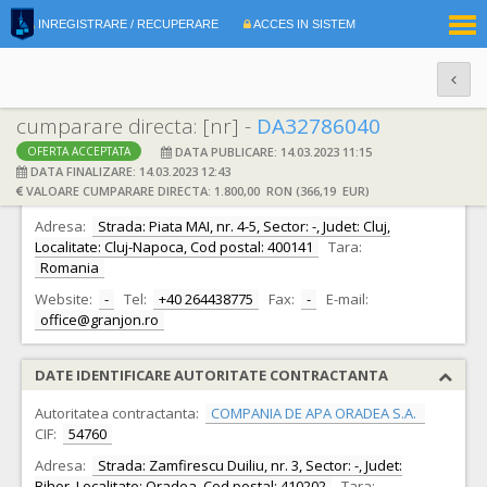
|
INREGISTRARE / RECUPERARE
ACCES IN SISTEM
RO
EN
cumparare directa: [nr] -
DA32786040
DATA PUBLICARE: 14.03.2023 11:15
OFERTA ACCEPTATA
DATE IDENTIFICARE OFERTANT
DATA FINALIZARE: 14.03.2023 12:43
VALOARE CUMPARARE DIRECTA: 1.800,00 RON (366,19 EUR)
Ofertant:
S.C. GRANJON SRL S.R.L.
CIF:
6773579
Adresa:
Strada: Piata MAI, nr. 4-5, Sector: -, Judet: Cluj,
Localitate: Cluj-Napoca, Cod postal: 400141
Tara:
Romania
Website:
-
Tel:
+40 264438775
Fax:
-
E-mail:
office@granjon.ro
DATE IDENTIFICARE AUTORITATE CONTRACTANTA
Autoritatea contractanta:
COMPANIA DE APA ORADEA S.A.
CIF:
54760
Adresa:
Strada: Zamfirescu Duiliu, nr. 3, Sector: -, Judet:
Bihor, Localitate: Oradea, Cod postal: 410202
Tara: